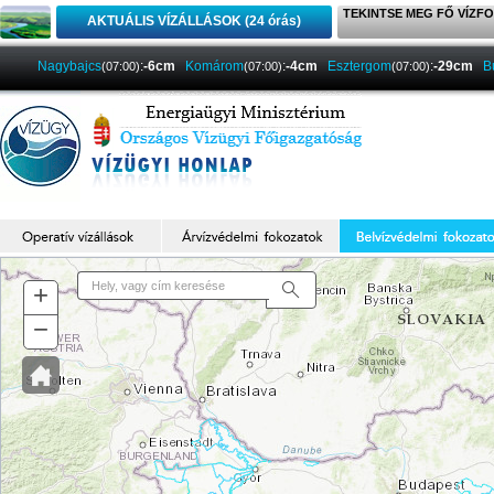
TEKINTSE MEG FŐ VÍZFO
AKTUÁLIS VÍZÁLLÁSOK (24 órás)
Nagybajcs
:
-6cm
Komárom
:
-4cm
Esztergom
:
-29cm
B
(07:00)
(07:00)
(07:00)