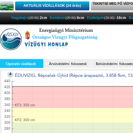
TEKINTSE MEG FŐ VÍZFO
AKTUÁLIS VÍZÁLLÁSOK (24 órás)
Nagybajcs
:
2cm
Komárom
:
6cm
Esztergom
:
-16cm
Bu
(20:00)
(20:00)
(20:00)