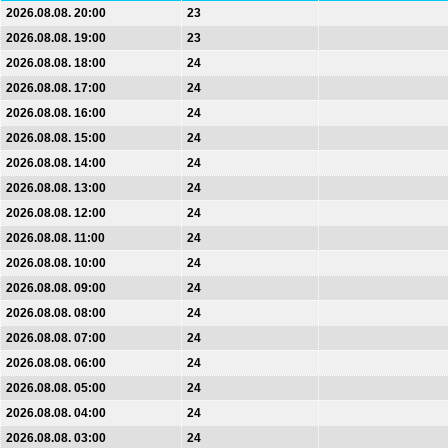
2026.08.08. 20:00
23
2026.08.08. 19:00
23
2026.08.08. 18:00
24
2026.08.08. 17:00
24
2026.08.08. 16:00
24
2026.08.08. 15:00
24
2026.08.08. 14:00
24
2026.08.08. 13:00
24
2026.08.08. 12:00
24
2026.08.08. 11:00
24
2026.08.08. 10:00
24
2026.08.08. 09:00
24
2026.08.08. 08:00
24
2026.08.08. 07:00
24
2026.08.08. 06:00
24
2026.08.08. 05:00
24
2026.08.08. 04:00
24
2026.08.08. 03:00
24