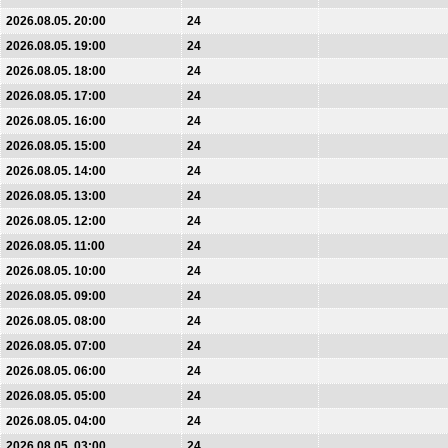
2026.08.05. 20:00
24
2026.08.05. 19:00
24
2026.08.05. 18:00
24
2026.08.05. 17:00
24
2026.08.05. 16:00
24
2026.08.05. 15:00
24
2026.08.05. 14:00
24
2026.08.05. 13:00
24
2026.08.05. 12:00
24
2026.08.05. 11:00
24
2026.08.05. 10:00
24
2026.08.05. 09:00
24
2026.08.05. 08:00
24
2026.08.05. 07:00
24
2026.08.05. 06:00
24
2026.08.05. 05:00
24
2026.08.05. 04:00
24
2026.08.05. 03:00
24