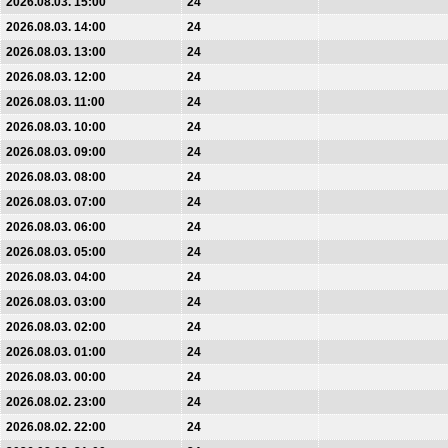
2026.08.03. 15:00
24
2026.08.03. 14:00
24
2026.08.03. 13:00
24
2026.08.03. 12:00
24
2026.08.03. 11:00
24
2026.08.03. 10:00
24
2026.08.03. 09:00
24
2026.08.03. 08:00
24
2026.08.03. 07:00
24
2026.08.03. 06:00
24
2026.08.03. 05:00
24
2026.08.03. 04:00
24
2026.08.03. 03:00
24
2026.08.03. 02:00
24
2026.08.03. 01:00
24
2026.08.03. 00:00
24
2026.08.02. 23:00
24
2026.08.02. 22:00
24