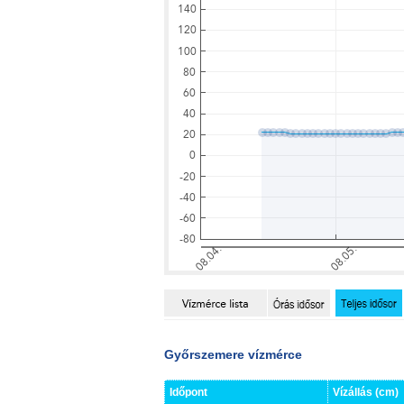
Győrszemere vízmérce
Időpont
Vízállás (cm)