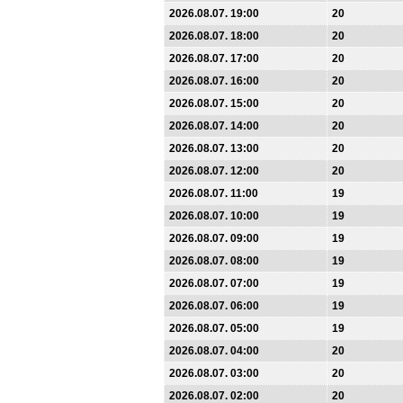
2026.08.07. 19:00
20
2026.08.07. 18:00
20
2026.08.07. 17:00
20
2026.08.07. 16:00
20
2026.08.07. 15:00
20
2026.08.07. 14:00
20
2026.08.07. 13:00
20
2026.08.07. 12:00
20
2026.08.07. 11:00
19
2026.08.07. 10:00
19
2026.08.07. 09:00
19
2026.08.07. 08:00
19
2026.08.07. 07:00
19
2026.08.07. 06:00
19
2026.08.07. 05:00
19
2026.08.07. 04:00
20
2026.08.07. 03:00
20
2026.08.07. 02:00
20