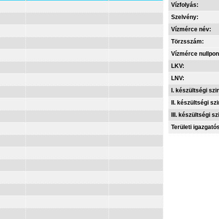
Vízfolyás:
Szelvény:
Vízmérce név:
Törzsszám:
Vízmérce nullpon
LKV:
LNV:
I. készültségi szin
II. készültségi szi
III. készültségi sz
Területi igazgató