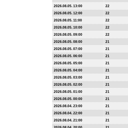
2026.08.05. 13:00
22
2026.08.05. 12:00
22
2026.08.05. 11:00
22
2026.08.05. 10:00
22
2026.08.05. 09:00
22
2026.08.05. 08:00
21
2026.08.05. 07:00
21
2026.08.05. 06:00
21
2026.08.05. 05:00
21
2026.08.05. 04:00
21
2026.08.05. 03:00
21
2026.08.05. 02:00
21
2026.08.05. 01:00
21
2026.08.05. 00:00
21
2026.08.04. 23:00
21
2026.08.04. 22:00
21
2026.08.04. 21:00
21
2026.08.04. 20:00
21