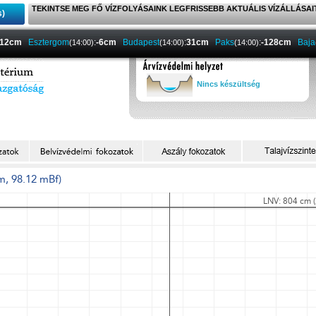
TEKINTSE MEG FŐ VÍZFOLYÁSAINK LEGFRISSEBB AKTUÁLIS VÍZÁLLÁSAI
s)
12cm
Esztergom
:
-6cm
Budapest
:
31cm
Paks
:
-128cm
Baja
(14:00)
(14:00)
(14:00)
Nincs készültség