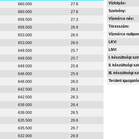
Vízfolyás:
660.000
27.8
Szelvény:
660.000
27.6
Vízmérce név:
656.500
27.3
Törzsszám:
656.500
26.9
Vízmérce nullpon
653.000
26.5
LKV:
653.000
26.0
LNV:
649.500
25.7
I. készültségi szin
649.500
25.7
II. készültségi szi
649.500
25.8
III. készültségi sz
646.000
25.9
Területi igazgató
646.000
26.0
642.500
26.1
642.500
26.3
639.000
26.4
639.000
26.5
635.500
26.6
635.500
26.7
632.000
26.9