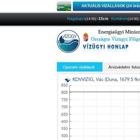
AKTUÁLIS VÍZÁLLÁSOK (24 órá
Nagybajcs
:
-15cm
Komárom
:
(14:00)
(14:00)