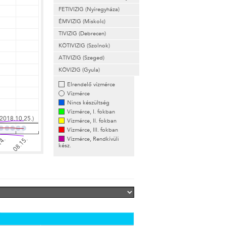
FETIVIZIG (Nyíregyháza)
ÉMVIZIG (Miskolc)
TIVIZIG (Debrecen)
KÖTIVIZIG (Szolnok)
ATIVIZIG (Szeged)
KÖVIZIG (Gyula)
Elrendelő vízmérce
Vízmérce
Nincs készültség
Vízmérce, I. fokban
Vízmérce, II. fokban
Vízmérce, III. fokban
Vízmérce, Rendkívüli
kész.