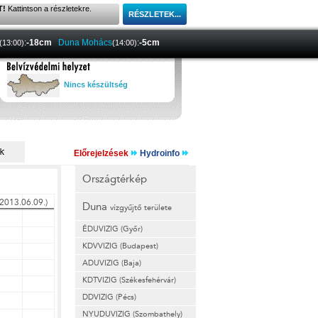
T!
Kattintson a részletekre.
:
-18cm
Duna Mohács
:
-5cm
(13:00)
(14:00)
Nincs készültség
Előrejelzések
Hydroinfo
Országtérkép
Duna
vízgyűjtő területe
ÉDUVIZIG (Győr)
KDVVIZIG (Budapest)
ADUVIZIG (Baja)
KDTVIZIG (Székesfehérvár)
DDVIZIG (Pécs)
NYUDUVIZIG (Szombathely)