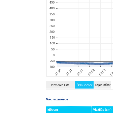
Vác vízmérce
Időpont
Vízállás (cm)