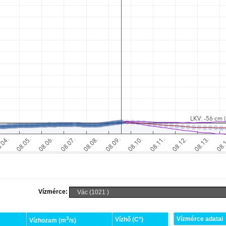
Vízmérce:
3
Vízmérce adatai
Vízhő (C°)
Vízhozam (m
/s)