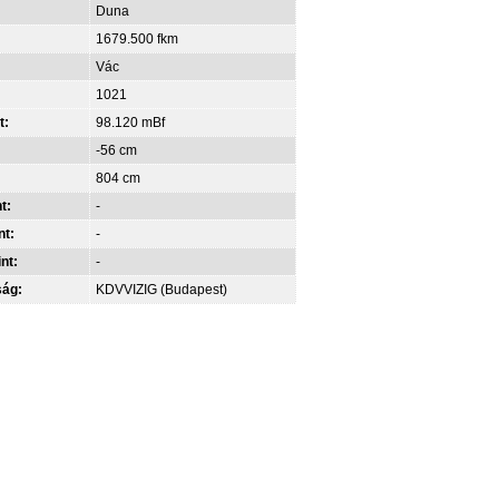
Duna
1679.500 fkm
Vác
1021
t:
98.120 mBf
-56 cm
804 cm
t:
-
nt:
-
int:
-
ság:
KDVVIZIG (Budapest)