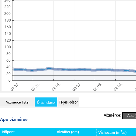
Vízmérce:
Apc vízmérce
3
Időpont
Vízállás (cm)
Vízhozam (m
/s)