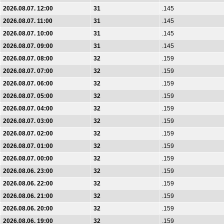
2026.08.07. 12:00
31
.145
2026.08.07. 11:00
31
.145
2026.08.07. 10:00
31
.145
2026.08.07. 09:00
31
.145
2026.08.07. 08:00
32
.159
2026.08.07. 07:00
32
.159
2026.08.07. 06:00
32
.159
2026.08.07. 05:00
32
.159
2026.08.07. 04:00
32
.159
2026.08.07. 03:00
32
.159
2026.08.07. 02:00
32
.159
2026.08.07. 01:00
32
.159
2026.08.07. 00:00
32
.159
2026.08.06. 23:00
32
.159
2026.08.06. 22:00
32
.159
2026.08.06. 21:00
32
.159
2026.08.06. 20:00
32
.159
2026.08.06. 19:00
32
.159