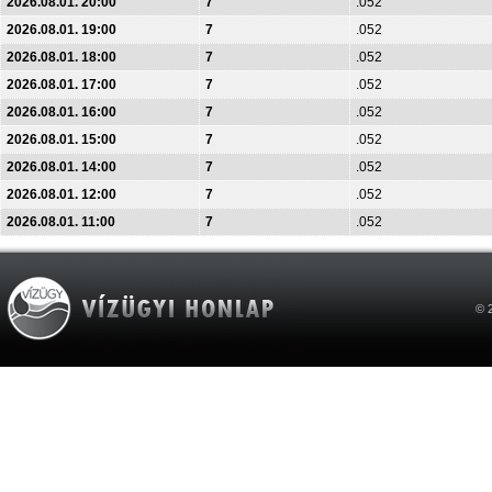
2026.08.01. 20:00
7
.052
2026.08.01. 19:00
7
.052
2026.08.01. 18:00
7
.052
2026.08.01. 17:00
7
.052
2026.08.01. 16:00
7
.052
2026.08.01. 15:00
7
.052
2026.08.01. 14:00
7
.052
2026.08.01. 12:00
7
.052
2026.08.01. 11:00
7
.052
© 