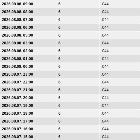
2026.08.08. 09:00
6
.044
2026.08.08. 08:00
6
.044
2026.08.08. 07:00
6
.044
2026.08.08. 06:00
6
.044
2026.08.08. 05:00
6
.044
2026.08.08. 03:00
6
.044
2026.08.08. 02:00
6
.044
2026.08.08. 01:00
6
.044
2026.08.08. 00:00
6
.044
2026.08.07. 23:00
6
.044
2026.08.07. 22:00
6
.044
2026.08.07. 21:00
6
.044
2026.08.07. 20:00
6
.044
2026.08.07. 19:00
6
.044
2026.08.07. 18:00
6
.044
2026.08.07. 17:00
6
.044
2026.08.07. 16:00
6
.044
2026.08.07. 15:00
6
.044