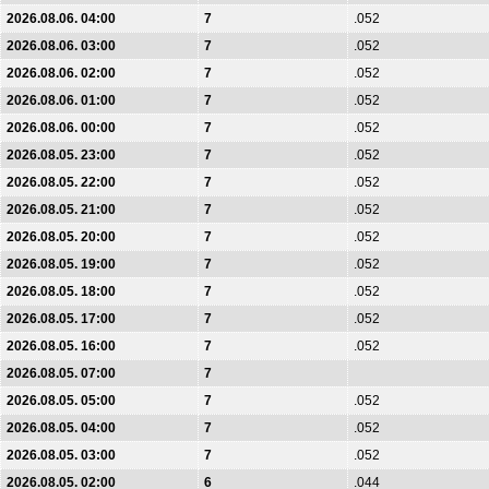
2026.08.06. 04:00
7
.052
2026.08.06. 03:00
7
.052
2026.08.06. 02:00
7
.052
2026.08.06. 01:00
7
.052
2026.08.06. 00:00
7
.052
2026.08.05. 23:00
7
.052
2026.08.05. 22:00
7
.052
2026.08.05. 21:00
7
.052
2026.08.05. 20:00
7
.052
2026.08.05. 19:00
7
.052
2026.08.05. 18:00
7
.052
2026.08.05. 17:00
7
.052
2026.08.05. 16:00
7
.052
2026.08.05. 07:00
7
2026.08.05. 05:00
7
.052
2026.08.05. 04:00
7
.052
2026.08.05. 03:00
7
.052
2026.08.05. 02:00
6
.044