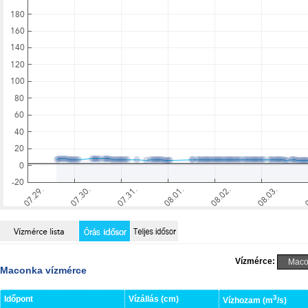
Vízmérce:
Maconka vízmérce
3
Időpont
Vízállás (cm)
Vízhozam (m
/s)