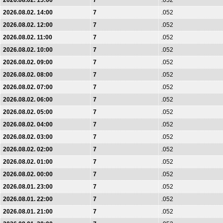
2026.08.02. 15:00
7
.052
2026.08.02. 14:00
7
.052
2026.08.02. 12:00
7
.052
2026.08.02. 11:00
7
.052
2026.08.02. 10:00
7
.052
2026.08.02. 09:00
7
.052
2026.08.02. 08:00
7
.052
2026.08.02. 07:00
7
.052
2026.08.02. 06:00
7
.052
2026.08.02. 05:00
7
.052
2026.08.02. 04:00
7
.052
2026.08.02. 03:00
7
.052
2026.08.02. 02:00
7
.052
2026.08.02. 01:00
7
.052
2026.08.02. 00:00
7
.052
2026.08.01. 23:00
7
.052
2026.08.01. 22:00
7
.052
2026.08.01. 21:00
7
.052