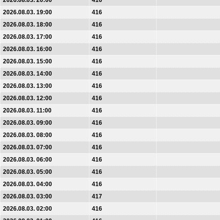
2026.08.03. 20:00
416
2026.08.03. 19:00
416
2026.08.03. 18:00
416
2026.08.03. 17:00
416
2026.08.03. 16:00
416
2026.08.03. 15:00
416
2026.08.03. 14:00
416
2026.08.03. 13:00
416
2026.08.03. 12:00
416
2026.08.03. 11:00
416
2026.08.03. 09:00
416
2026.08.03. 08:00
416
2026.08.03. 07:00
416
2026.08.03. 06:00
416
2026.08.03. 05:00
416
2026.08.03. 04:00
416
2026.08.03. 03:00
417
2026.08.03. 02:00
416