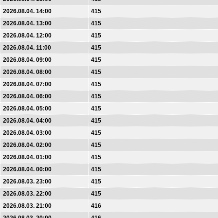
2026.08.04. 14:00
415
2026.08.04. 13:00
415
2026.08.04. 12:00
415
2026.08.04. 11:00
415
2026.08.04. 09:00
415
2026.08.04. 08:00
415
2026.08.04. 07:00
415
2026.08.04. 06:00
415
2026.08.04. 05:00
415
2026.08.04. 04:00
415
2026.08.04. 03:00
415
2026.08.04. 02:00
415
2026.08.04. 01:00
415
2026.08.04. 00:00
415
2026.08.03. 23:00
415
2026.08.03. 22:00
415
2026.08.03. 21:00
416