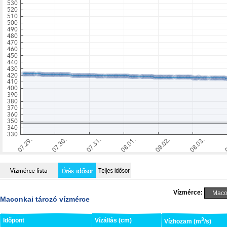
Vízmérce:
Maconkai tározó vízmérce
3
Időpont
Vízállás (cm)
Vízhozam (m
/s)