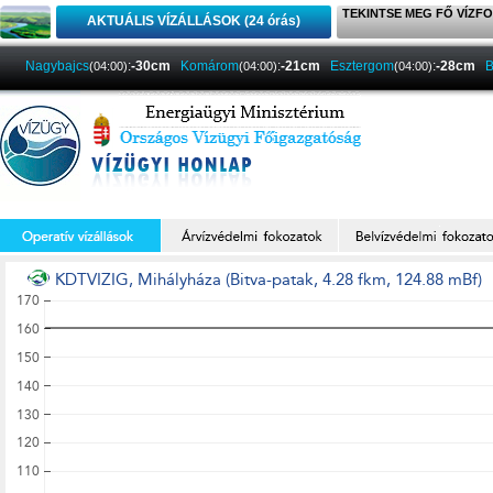
TEKINTSE MEG FŐ VÍZFO
AKTUÁLIS VÍZÁLLÁSOK (24 órás)
Nagybajcs
:
-30cm
Komárom
:
-21cm
Esztergom
:
-28cm
B
(04:00)
(04:00)
(04:00)