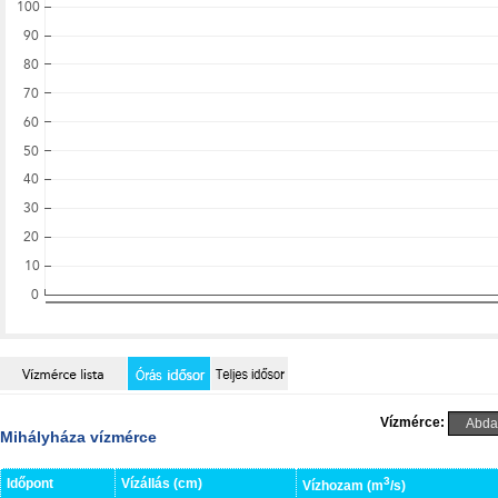
Vízmérce:
Mihályháza vízmérce
3
Időpont
Vízállás (cm)
Vízhozam (m
/s)