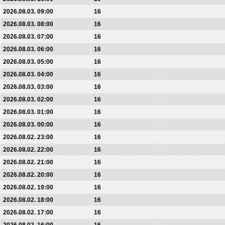
2026.08.03. 09:00
16
2026.08.03. 08:00
16
2026.08.03. 07:00
16
2026.08.03. 06:00
16
2026.08.03. 05:00
16
2026.08.03. 04:00
16
2026.08.03. 03:00
16
2026.08.03. 02:00
16
2026.08.03. 01:00
16
2026.08.03. 00:00
16
2026.08.02. 23:00
16
2026.08.02. 22:00
16
2026.08.02. 21:00
16
2026.08.02. 20:00
16
2026.08.02. 19:00
16
2026.08.02. 18:00
16
2026.08.02. 17:00
16