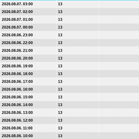
2026.08.07. 03:00
13
2026.08.07. 02:00
13
2026.08.07. 01:00
13
2026.08.07. 00:00
13
2026.08.06. 23:00
13
2026.08.06. 22:00
13
2026.08.06. 21:00
13
2026.08.06. 20:00
13
2026.08.06. 19:00
13
2026.08.06. 18:00
13
2026.08.06. 17:00
13
2026.08.06. 16:00
13
2026.08.06. 15:00
13
2026.08.06. 14:00
13
2026.08.06. 13:00
13
2026.08.06. 12:00
13
2026.08.06. 11:00
13
2026.08.06. 10:00
13