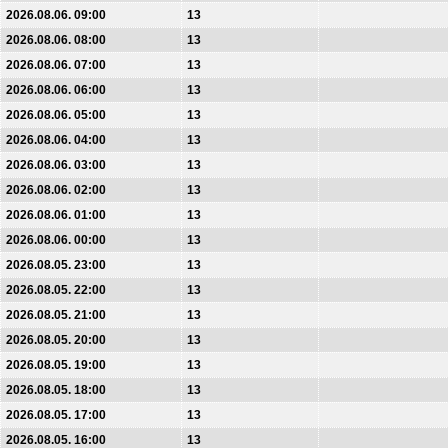
2026.08.06. 09:00
13
2026.08.06. 08:00
13
2026.08.06. 07:00
13
2026.08.06. 06:00
13
2026.08.06. 05:00
13
2026.08.06. 04:00
13
2026.08.06. 03:00
13
2026.08.06. 02:00
13
2026.08.06. 01:00
13
2026.08.06. 00:00
13
2026.08.05. 23:00
13
2026.08.05. 22:00
13
2026.08.05. 21:00
13
2026.08.05. 20:00
13
2026.08.05. 19:00
13
2026.08.05. 18:00
13
2026.08.05. 17:00
13
2026.08.05. 16:00
13