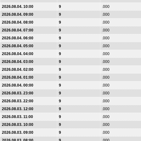
2026.08.04. 10:00
9
.000
2026.08.04. 09:00
9
.000
2026.08.04. 08:00
9
.000
2026.08.04. 07:00
9
.000
2026.08.04. 06:00
9
.000
2026.08.04. 05:00
9
.000
2026.08.04. 04:00
9
.000
2026.08.04. 03:00
9
.000
2026.08.04. 02:00
9
.000
2026.08.04. 01:00
9
.000
2026.08.04. 00:00
9
.000
2026.08.03. 23:00
9
.000
2026.08.03. 22:00
9
.000
2026.08.03. 12:00
9
.000
2026.08.03. 11:00
9
.000
2026.08.03. 10:00
9
.000
2026.08.03. 09:00
9
.000
2026.08.03. 08:00
9
.000