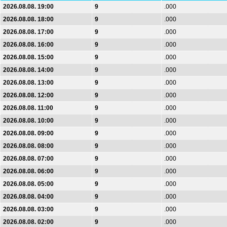
2026.08.08. 19:00
9
.000
2026.08.08. 18:00
9
.000
2026.08.08. 17:00
9
.000
2026.08.08. 16:00
9
.000
2026.08.08. 15:00
9
.000
2026.08.08. 14:00
9
.000
2026.08.08. 13:00
9
.000
2026.08.08. 12:00
9
.000
2026.08.08. 11:00
9
.000
2026.08.08. 10:00
9
.000
2026.08.08. 09:00
9
.000
2026.08.08. 08:00
9
.000
2026.08.08. 07:00
9
.000
2026.08.08. 06:00
9
.000
2026.08.08. 05:00
9
.000
2026.08.08. 04:00
9
.000
2026.08.08. 03:00
9
.000
2026.08.08. 02:00
9
.000