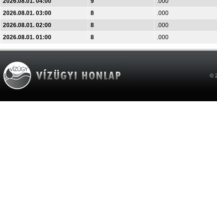
2026.08.01. 04:00
9
.000
2026.08.01. 03:00
8
.000
2026.08.01. 02:00
8
.000
2026.08.01. 01:00
8
.000
© 