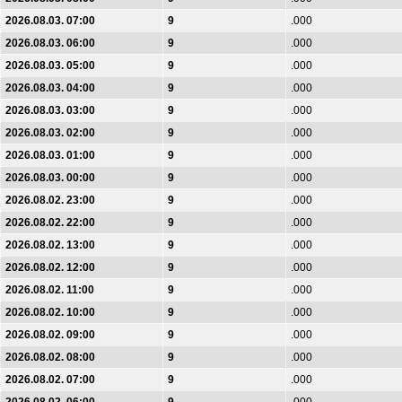
2026.08.03. 07:00
9
.000
2026.08.03. 06:00
9
.000
2026.08.03. 05:00
9
.000
2026.08.03. 04:00
9
.000
2026.08.03. 03:00
9
.000
2026.08.03. 02:00
9
.000
2026.08.03. 01:00
9
.000
2026.08.03. 00:00
9
.000
2026.08.02. 23:00
9
.000
2026.08.02. 22:00
9
.000
2026.08.02. 13:00
9
.000
2026.08.02. 12:00
9
.000
2026.08.02. 11:00
9
.000
2026.08.02. 10:00
9
.000
2026.08.02. 09:00
9
.000
2026.08.02. 08:00
9
.000
2026.08.02. 07:00
9
.000