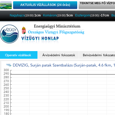
TEKINTSE MEG FŐ VÍZFO
AKTUÁLIS VÍZÁLLÁSOK (24 órás)
Nagybajcs
:
1cm
Komárom
:
5cm
Esztergom
:
-17cm
Bu
(19:00)
(19:00)
(19:00)