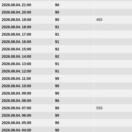
2026.08.04. 21:00
90
2026.08.04. 20:00
90
2026.08.04. 19:00
90
.465
2026.08.04. 18:00
91
2026.08.04. 17:00
91
2026.08.04. 16:00
91
2026.08.04. 15:00
92
2026.08.04. 14:00
92
2026.08.04. 13:00
91
2026.08.04. 12:00
91
2026.08.04. 11:00
90
2026.08.04. 10:00
90
2026.08.04. 09:00
90
2026.08.04. 08:00
90
2026.08.04. 07:00
90
.556
2026.08.04. 06:00
90
2026.08.04. 05:00
90
2026.08.04. 04:00
90