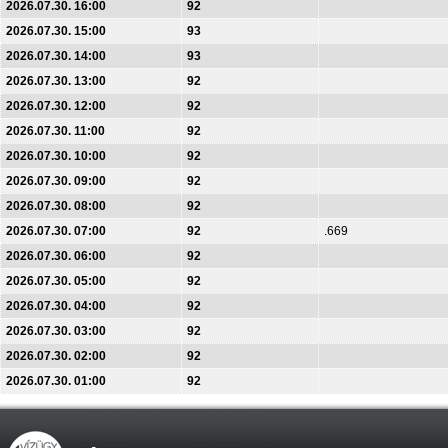
2026.07.30. 16:00
92
2026.07.30. 15:00
93
2026.07.30. 14:00
93
2026.07.30. 13:00
92
2026.07.30. 12:00
92
2026.07.30. 11:00
92
2026.07.30. 10:00
92
2026.07.30. 09:00
92
2026.07.30. 08:00
92
2026.07.30. 07:00
92
.669
2026.07.30. 06:00
92
2026.07.30. 05:00
92
2026.07.30. 04:00
92
2026.07.30. 03:00
92
2026.07.30. 02:00
92
2026.07.30. 01:00
92