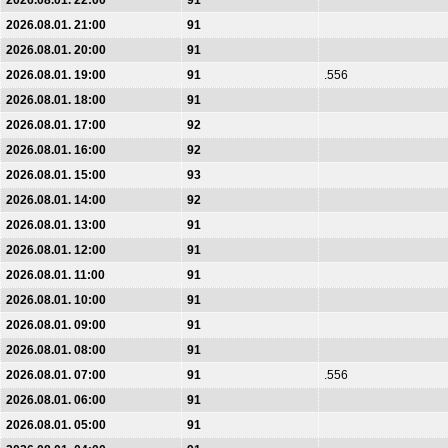
2026.08.01. 22:00
91
2026.08.01. 21:00
91
2026.08.01. 20:00
91
2026.08.01. 19:00
91
.556
2026.08.01. 18:00
91
2026.08.01. 17:00
92
2026.08.01. 16:00
92
2026.08.01. 15:00
93
2026.08.01. 14:00
92
2026.08.01. 13:00
91
2026.08.01. 12:00
91
2026.08.01. 11:00
91
2026.08.01. 10:00
91
2026.08.01. 09:00
91
2026.08.01. 08:00
91
2026.08.01. 07:00
91
.556
2026.08.01. 06:00
91
2026.08.01. 05:00
91