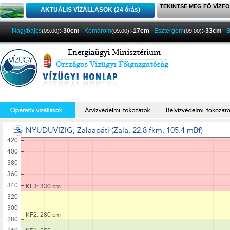
TEKINTSE MEG FŐ VÍZFO
AKTUÁLIS VÍZÁLLÁSOK (24 órás)
Nagybajcs
:
-30cm
Komárom
:
-17cm
Esztergom
:
-33cm
B
(09:00)
(09:00)
(09:00)