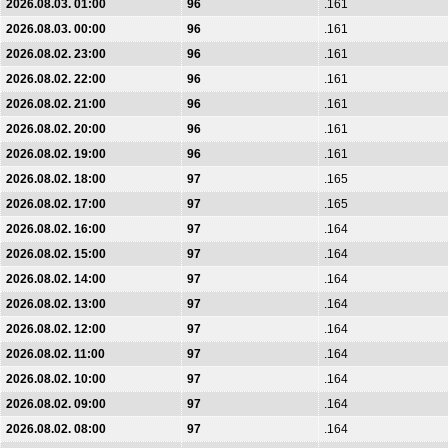
2026.08.03. 01:00
96
.161
2026.08.03. 00:00
96
.161
2026.08.02. 23:00
96
.161
2026.08.02. 22:00
96
.161
2026.08.02. 21:00
96
.161
2026.08.02. 20:00
96
.161
2026.08.02. 19:00
96
.161
2026.08.02. 18:00
97
.165
2026.08.02. 17:00
97
.165
2026.08.02. 16:00
97
.164
2026.08.02. 15:00
97
.164
2026.08.02. 14:00
97
.164
2026.08.02. 13:00
97
.164
2026.08.02. 12:00
97
.164
2026.08.02. 11:00
97
.164
2026.08.02. 10:00
97
.164
2026.08.02. 09:00
97
.164
2026.08.02. 08:00
97
.164