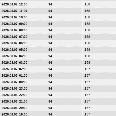
2026.08.07. 12:00
94
.158
2026.08.07. 11:00
94
.158
2026.08.07. 10:00
94
.158
2026.08.07. 09:00
94
.158
2026.08.07. 08:00
94
.158
2026.08.07. 07:00
94
.158
2026.08.07. 06:00
94
.158
2026.08.07. 05:00
94
.158
2026.08.07. 04:00
94
.158
2026.08.07. 03:00
94
.158
2026.08.07. 02:00
94
.157
2026.08.07. 01:00
94
.157
2026.08.07. 00:00
94
.157
2026.08.06. 23:00
94
.157
2026.08.06. 22:00
94
.157
2026.08.06. 21:00
94
.157
2026.08.06. 20:00
94
.157
2026.08.06. 19:00
94
.157