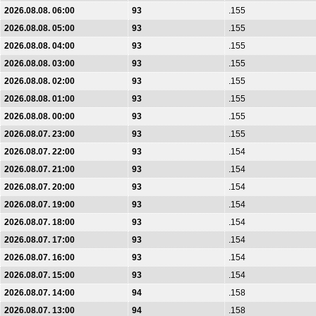
2026.08.08. 06:00
93
.155
2026.08.08. 05:00
93
.155
2026.08.08. 04:00
93
.155
2026.08.08. 03:00
93
.155
2026.08.08. 02:00
93
.155
2026.08.08. 01:00
93
.155
2026.08.08. 00:00
93
.155
2026.08.07. 23:00
93
.155
2026.08.07. 22:00
93
.154
2026.08.07. 21:00
93
.154
2026.08.07. 20:00
93
.154
2026.08.07. 19:00
93
.154
2026.08.07. 18:00
93
.154
2026.08.07. 17:00
93
.154
2026.08.07. 16:00
93
.154
2026.08.07. 15:00
93
.154
2026.08.07. 14:00
94
.158
2026.08.07. 13:00
94
.158