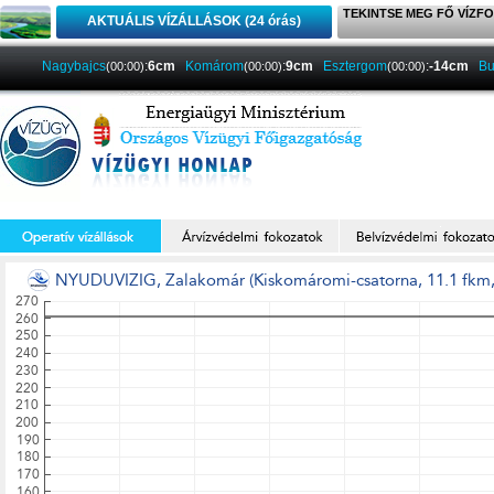
TEKINTSE MEG FŐ VÍZFO
AKTUÁLIS VÍZÁLLÁSOK (24 órás)
Nagybajcs
:
6cm
Komárom
:
9cm
Esztergom
:
-14cm
Bu
(00:00)
(00:00)
(00:00)