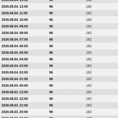
2026.08.04. 13:00
96
.162
2026.08.04. 12:00
96
.162
2026.08.04. 11:00
96
.162
2026.08.04. 10:00
96
.162
2026.08.04. 09:00
96
.162
2026.08.04. 08:00
96
.162
2026.08.04. 07:00
96
.162
2026.08.04. 06:00
96
.162
2026.08.04. 05:00
96
.162
2026.08.04. 04:00
96
.162
2026.08.04. 03:00
96
.162
2026.08.04. 02:00
96
.162
2026.08.04. 01:00
96
.162
2026.08.04. 00:00
96
.162
2026.08.03. 23:00
96
.162
2026.08.03. 22:00
96
.162
2026.08.03. 21:00
96
.162
2026.08.03. 20:00
96
.162