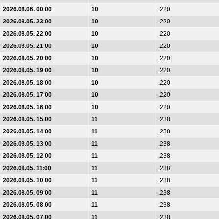
2026.08.06. 00:00
10
.220
2026.08.05. 23:00
10
.220
2026.08.05. 22:00
10
.220
2026.08.05. 21:00
10
.220
2026.08.05. 20:00
10
.220
2026.08.05. 19:00
10
.220
2026.08.05. 18:00
10
.220
2026.08.05. 17:00
10
.220
2026.08.05. 16:00
10
.220
2026.08.05. 15:00
11
.238
2026.08.05. 14:00
11
.238
2026.08.05. 13:00
11
.238
2026.08.05. 12:00
11
.238
2026.08.05. 11:00
11
.238
2026.08.05. 10:00
11
.238
2026.08.05. 09:00
11
.238
2026.08.05. 08:00
11
.238
2026.08.05. 07:00
11
.238