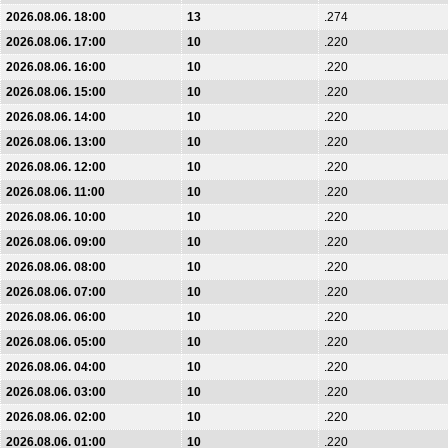
2026.08.06. 18:00
13
.274
2026.08.06. 17:00
10
.220
2026.08.06. 16:00
10
.220
2026.08.06. 15:00
10
.220
2026.08.06. 14:00
10
.220
2026.08.06. 13:00
10
.220
2026.08.06. 12:00
10
.220
2026.08.06. 11:00
10
.220
2026.08.06. 10:00
10
.220
2026.08.06. 09:00
10
.220
2026.08.06. 08:00
10
.220
2026.08.06. 07:00
10
.220
2026.08.06. 06:00
10
.220
2026.08.06. 05:00
10
.220
2026.08.06. 04:00
10
.220
2026.08.06. 03:00
10
.220
2026.08.06. 02:00
10
.220
2026.08.06. 01:00
10
.220