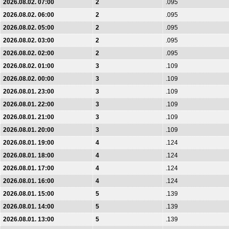
2026.08.02. 07:00
2
.095
2026.08.02. 06:00
2
.095
2026.08.02. 05:00
2
.095
2026.08.02. 03:00
2
.095
2026.08.02. 02:00
2
.095
2026.08.02. 01:00
3
.109
2026.08.02. 00:00
3
.109
2026.08.01. 23:00
3
.109
2026.08.01. 22:00
3
.109
2026.08.01. 21:00
3
.109
2026.08.01. 20:00
3
.109
2026.08.01. 19:00
4
.124
2026.08.01. 18:00
4
.124
2026.08.01. 17:00
4
.124
2026.08.01. 16:00
4
.124
2026.08.01. 15:00
5
.139
2026.08.01. 14:00
5
.139
2026.08.01. 13:00
5
.139