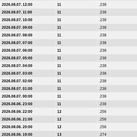
2026.08.07. 12:00
11
.238
2026.08.07. 11:00
11
.238
2026.08.07. 10:00
11
.238
2026.08.07. 09:00
11
.238
2026.08.07. 08:00
11
.238
2026.08.07. 07:00
11
.238
2026.08.07. 06:00
11
.238
2026.08.07. 05:00
11
.238
2026.08.07. 04:00
11
.238
2026.08.07. 03:00
11
.238
2026.08.07. 02:00
11
.238
2026.08.07. 01:00
11
.238
2026.08.07. 00:00
11
.238
2026.08.06. 23:00
11
.238
2026.08.06. 22:00
12
.256
2026.08.06. 21:00
12
.256
2026.08.06. 20:00
12
.256
2026.08.06. 19:00
13
.274