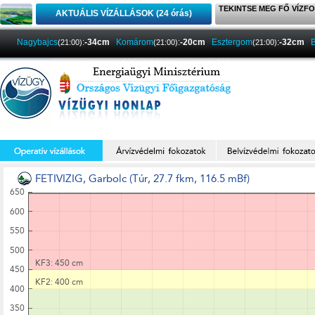
TEKINTSE MEG FŐ VÍZFO
AKTUÁLIS VÍZÁLLÁSOK (24 órás)
Nagybajcs
:
-34cm
Komárom
:
-20cm
Esztergom
:
-32cm
(21:00)
(21:00)
(21:00)