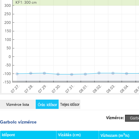
Vízmérce:
Garbolc vízmérce
3
Időpont
Vízállás (cm)
Vízhozam (m
/s)