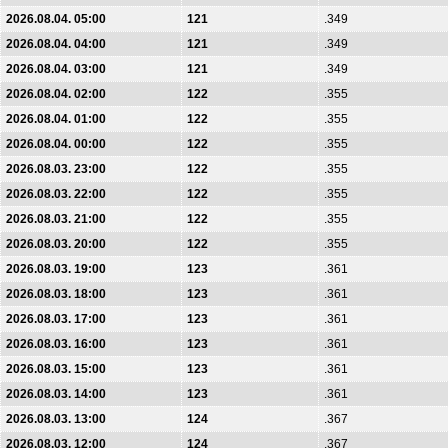
2026.08.04. 05:00
121
.349
2026.08.04. 04:00
121
.349
2026.08.04. 03:00
121
.349
2026.08.04. 02:00
122
.355
2026.08.04. 01:00
122
.355
2026.08.04. 00:00
122
.355
2026.08.03. 23:00
122
.355
2026.08.03. 22:00
122
.355
2026.08.03. 21:00
122
.355
2026.08.03. 20:00
122
.355
2026.08.03. 19:00
123
.361
2026.08.03. 18:00
123
.361
2026.08.03. 17:00
123
.361
2026.08.03. 16:00
123
.361
2026.08.03. 15:00
123
.361
2026.08.03. 14:00
123
.361
2026.08.03. 13:00
124
.367
2026.08.03. 12:00
124
.367