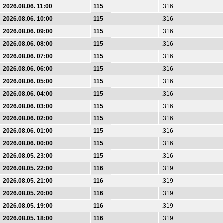
2026.08.06. 11:00
115
.316
2026.08.06. 10:00
115
.316
2026.08.06. 09:00
115
.316
2026.08.06. 08:00
115
.316
2026.08.06. 07:00
115
.316
2026.08.06. 06:00
115
.316
2026.08.06. 05:00
115
.316
2026.08.06. 04:00
115
.316
2026.08.06. 03:00
115
.316
2026.08.06. 02:00
115
.316
2026.08.06. 01:00
115
.316
2026.08.06. 00:00
115
.316
2026.08.05. 23:00
115
.316
2026.08.05. 22:00
116
.319
2026.08.05. 21:00
116
.319
2026.08.05. 20:00
116
.319
2026.08.05. 19:00
116
.319
2026.08.05. 18:00
116
.319