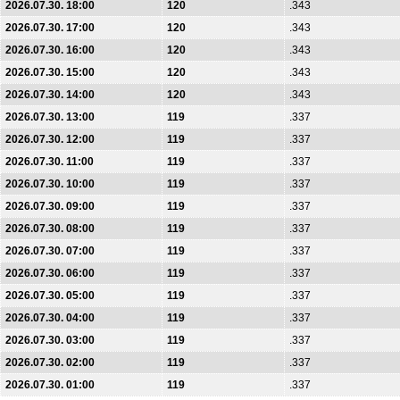
2026.07.30. 18:00
120
.343
2026.07.30. 17:00
120
.343
2026.07.30. 16:00
120
.343
2026.07.30. 15:00
120
.343
2026.07.30. 14:00
120
.343
2026.07.30. 13:00
119
.337
2026.07.30. 12:00
119
.337
2026.07.30. 11:00
119
.337
2026.07.30. 10:00
119
.337
2026.07.30. 09:00
119
.337
2026.07.30. 08:00
119
.337
2026.07.30. 07:00
119
.337
2026.07.30. 06:00
119
.337
2026.07.30. 05:00
119
.337
2026.07.30. 04:00
119
.337
2026.07.30. 03:00
119
.337
2026.07.30. 02:00
119
.337
2026.07.30. 01:00
119
.337