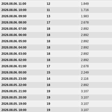
2026.08.06. 11:00
12
1.849
2026.08.06. 10:00
11
1.716
2026.08.06. 09:00
13
1.983
2026.08.06. 08:00
17
2.678
2026.08.06. 07:00
18
2.892
2026.08.06. 06:00
18
2.892
2026.08.06. 05:00
18
2.892
2026.08.06. 04:00
18
2.892
2026.08.06. 03:00
18
2.892
2026.08.06. 02:00
18
2.892
2026.08.06. 01:00
17
2.678
2026.08.06. 00:00
15
2.249
2026.08.05. 23:00
14
2.116
2026.08.05. 22:00
18
2.892
2026.08.05. 21:00
19
3.107
2026.08.05. 20:00
19
3.107
2026.08.05. 19:00
19
3.107
2026.08.05. 18:00
19
3.107