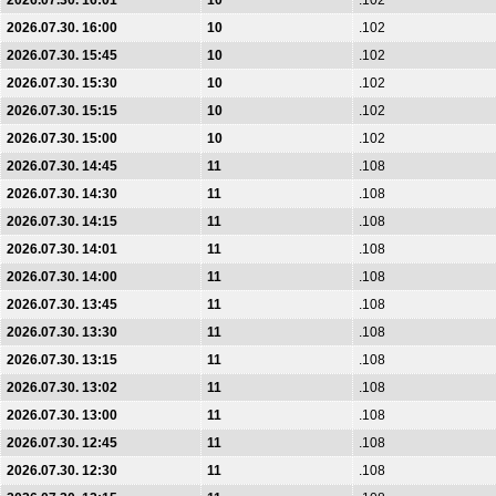
2026.07.30. 16:01
10
.102
2026.07.30. 16:00
10
.102
2026.07.30. 15:45
10
.102
2026.07.30. 15:30
10
.102
2026.07.30. 15:15
10
.102
2026.07.30. 15:00
10
.102
2026.07.30. 14:45
11
.108
2026.07.30. 14:30
11
.108
2026.07.30. 14:15
11
.108
2026.07.30. 14:01
11
.108
2026.07.30. 14:00
11
.108
2026.07.30. 13:45
11
.108
2026.07.30. 13:30
11
.108
2026.07.30. 13:15
11
.108
2026.07.30. 13:02
11
.108
2026.07.30. 13:00
11
.108
2026.07.30. 12:45
11
.108
2026.07.30. 12:30
11
.108