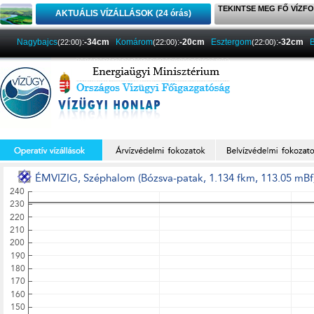
TEKINTSE MEG FŐ VÍZFO
AKTUÁLIS VÍZÁLLÁSOK (24 órás)
Nagybajcs
:
-34cm
Komárom
:
-20cm
Esztergom
:
-32cm
(22:00)
(22:00)
(22:00)