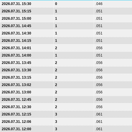
2026.07.31. 15:30
0
.046
2026.07.31. 15:15
1
.051
2026.07.31. 15:00
1
.051
2026.07.31. 14:45
1
.051
2026.07.31. 14:30
1
.051
2026.07.31. 14:15
1
.051
2026.07.31. 14:01
2
.056
2026.07.31. 14:00
1
.051
2026.07.31. 13:45
2
.056
2026.07.31. 13:30
2
.056
2026.07.31. 13:15
2
.056
2026.07.31. 13:02
2
.056
2026.07.31. 13:00
2
.056
2026.07.31. 12:45
2
.056
2026.07.31. 12:30
2
.056
2026.07.31. 12:15
3
.061
2026.07.31. 12:06
3
.061
2026.07.31. 12:00
3
.061