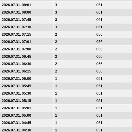
2026.07.31. 08:01
3
.061
2026.07.31. 08:00
3
.061
2026.07.31. 07:45
3
.061
2026.07.31. 07:30
3
.061
2026.07.31. 07:15
2
.056
2026.07.31. 07:01
2
.056
2026.07.31. 07:00
2
.056
2026.07.31. 06:45
2
.056
2026.07.31. 06:30
2
.056
2026.07.31. 06:15
2
.056
2026.07.31. 06:00
1
.051
2026.07.31. 05:45
1
.051
2026.07.31. 05:30
1
.051
2026.07.31. 05:15
1
.051
2026.07.31. 05:01
1
.051
2026.07.31. 05:00
1
.051
2026.07.31. 04:45
1
.051
2026.07.31. 04:30
1
.051