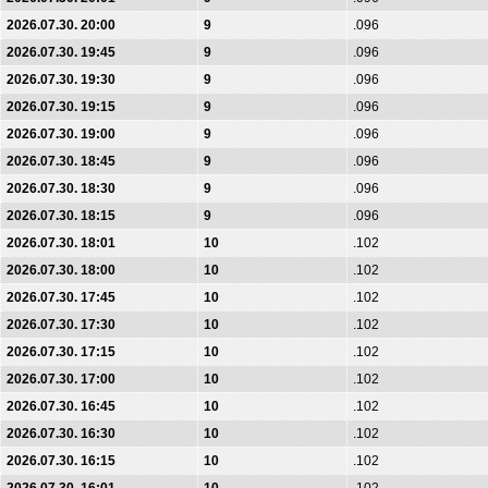
2026.07.30. 20:00
9
.096
2026.07.30. 19:45
9
.096
2026.07.30. 19:30
9
.096
2026.07.30. 19:15
9
.096
2026.07.30. 19:00
9
.096
2026.07.30. 18:45
9
.096
2026.07.30. 18:30
9
.096
2026.07.30. 18:15
9
.096
2026.07.30. 18:01
10
.102
2026.07.30. 18:00
10
.102
2026.07.30. 17:45
10
.102
2026.07.30. 17:30
10
.102
2026.07.30. 17:15
10
.102
2026.07.30. 17:00
10
.102
2026.07.30. 16:45
10
.102
2026.07.30. 16:30
10
.102
2026.07.30. 16:15
10
.102