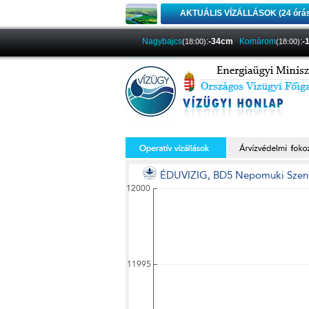
AKTUÁLIS VÍZÁLLÁSOK (24 órá
Nagybajcs
:
-34cm
Komárom
:
-
(18:00)
(18:00)