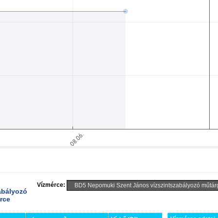
Vízmérce:
abályozó
érce