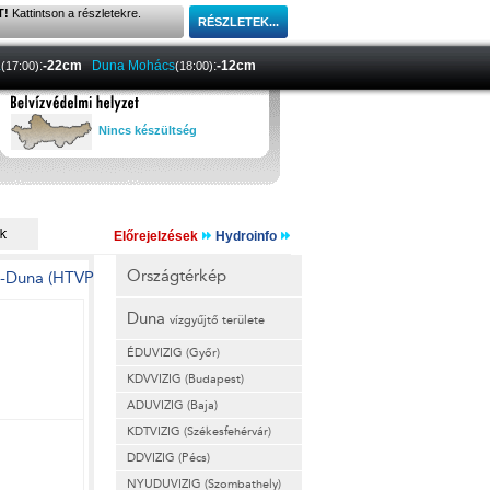
T!
Kattintson a részletekre.
a
:
-22cm
Duna Mohács
:
-12cm
(17:00)
(18:00)
Nincs készültség
Előrejelzések
Hydroinfo
Országtérkép
Duna
vízgyűjtő területe
ÉDUVIZIG (Győr)
KDVVIZIG (Budapest)
ADUVIZIG (Baja)
KDTVIZIG (Székesfehérvár)
DDVIZIG (Pécs)
NYUDUVIZIG (Szombathely)