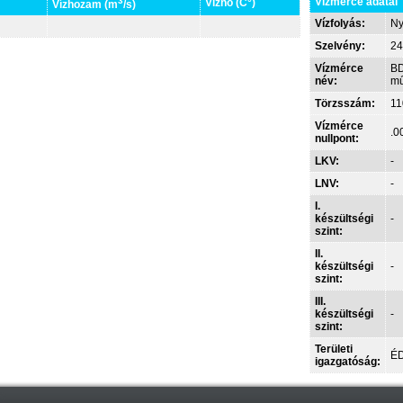
3
Vízmérce adatai
Vízhő (C°)
Vízhozam (m
/s)
Vízfolyás:
Ny
Szelvény:
24
Vízmérce
BD
név:
mű
Törzsszám:
11
Vízmérce
.0
nullpont:
LKV:
-
LNV:
-
I.
készültségi
-
szint:
II.
készültségi
-
szint:
III.
készültségi
-
szint:
Területi
ÉD
igazgatóság: