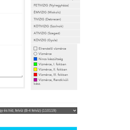
FETIVIZIG (Nyíregyháza)
ÉMVIZIG (Miskolc)
TIVIZIG (Debrecen)
KÖTIVIZIG (Szolnok)
ATIVIZIG (Szeged)
KÖVIZIG (Gyula)
Elrendelő vízmérce
Vízmérce
Nincs készültség
Vízmérce, I. fokban
Vízmérce, II. fokban
Vízmérce, III. fokban
Vízmérce, Rendkívüli
kész.