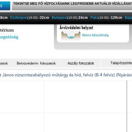
TEKINTSE MEG FŐ VÍZFOLYÁSAINK LEGFRISSEBB AKTUÁLIS VÍZÁLLÁSAI
s)
18cm
Esztergom
:
-32cm
Budapest
:
24cm
Paks
:
-129cm
Baj
(18:00)
(18:00)
(18:00)
Nincs készültség