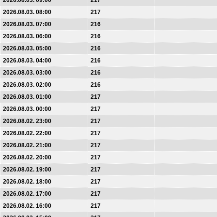
2026.08.03. 09:00
217
2026.08.03. 08:00
217
2026.08.03. 07:00
216
2026.08.03. 06:00
216
2026.08.03. 05:00
216
2026.08.03. 04:00
216
2026.08.03. 03:00
216
2026.08.03. 02:00
216
2026.08.03. 01:00
217
2026.08.03. 00:00
217
2026.08.02. 23:00
217
2026.08.02. 22:00
217
2026.08.02. 21:00
217
2026.08.02. 20:00
217
2026.08.02. 19:00
217
2026.08.02. 18:00
217
2026.08.02. 17:00
217
2026.08.02. 16:00
217