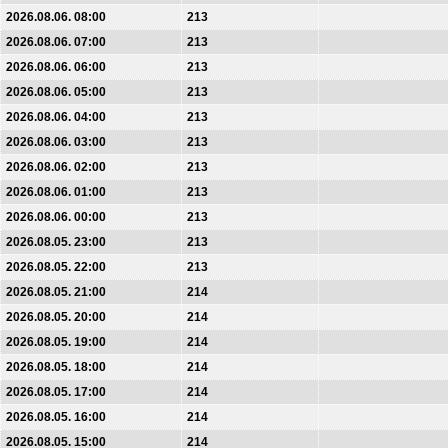
2026.08.06. 08:00
213
2026.08.06. 07:00
213
2026.08.06. 06:00
213
2026.08.06. 05:00
213
2026.08.06. 04:00
213
2026.08.06. 03:00
213
2026.08.06. 02:00
213
2026.08.06. 01:00
213
2026.08.06. 00:00
213
2026.08.05. 23:00
213
2026.08.05. 22:00
213
2026.08.05. 21:00
214
2026.08.05. 20:00
214
2026.08.05. 19:00
214
2026.08.05. 18:00
214
2026.08.05. 17:00
214
2026.08.05. 16:00
214
2026.08.05. 15:00
214