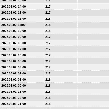
2026.08.02. 15:00
217
2026.08.02. 14:00
217
2026.08.02. 13:00
217
2026.08.02. 12:00
218
2026.08.02. 11:00
218
2026.08.02. 10:00
218
2026.08.02. 09:00
217
2026.08.02. 08:00
217
2026.08.02. 07:00
217
2026.08.02. 06:00
217
2026.08.02. 05:00
217
2026.08.02. 03:00
217
2026.08.02. 02:00
217
2026.08.02. 01:00
218
2026.08.02. 00:00
218
2026.08.01. 23:00
218
2026.08.01. 22:00
218
2026.08.01. 21:00
218