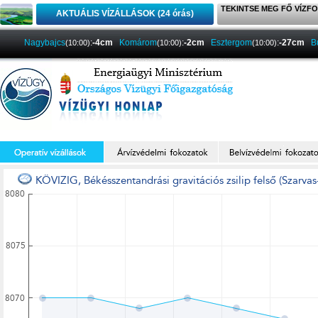
TEKINTSE MEG FŐ VÍZFO
AKTUÁLIS VÍZÁLLÁSOK (24 órás)
Nagybajcs
:
-4cm
Komárom
:
-2cm
Esztergom
:
-27cm
B
(10:00)
(10:00)
(10:00)