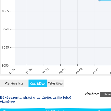
Vízmérce:
Békésszentandrási gravitációs zsilip felső
vízmérce