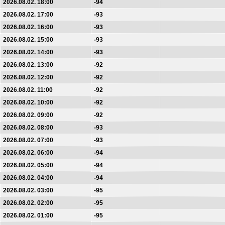
2026.08.02. 18:00
-94
2026.08.02. 17:00
-93
2026.08.02. 16:00
-93
2026.08.02. 15:00
-93
2026.08.02. 14:00
-93
2026.08.02. 13:00
-92
2026.08.02. 12:00
-92
2026.08.02. 11:00
-92
2026.08.02. 10:00
-92
2026.08.02. 09:00
-92
2026.08.02. 08:00
-93
2026.08.02. 07:00
-93
2026.08.02. 06:00
-94
2026.08.02. 05:00
-94
2026.08.02. 04:00
-94
2026.08.02. 03:00
-95
2026.08.02. 02:00
-95
2026.08.02. 01:00
-95