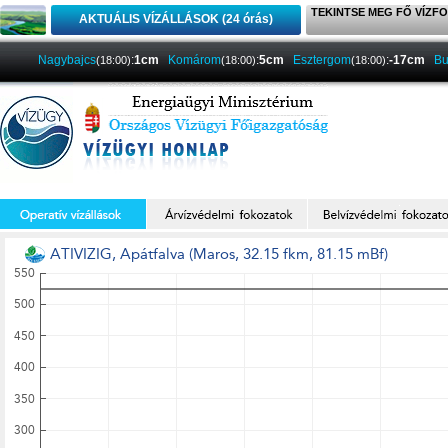
TEKINTSE MEG FŐ VÍZFO
AKTUÁLIS VÍZÁLLÁSOK (24 órás)
Nagybajcs
:
1cm
Komárom
:
5cm
Esztergom
:
-17cm
Bu
(18:00)
(18:00)
(18:00)