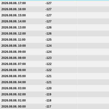
2026.08.08. 17:00
-127
2026.08.08. 16:00
-127
2026.08.08. 15:00
-127
2026.08.08. 14:00
-127
2026.08.08. 13:00
-126
2026.08.08. 12:00
-126
2026.08.08. 11:00
-125
2026.08.08. 10:00
-124
2026.08.08. 09:00
-124
2026.08.08. 08:00
-123
2026.08.08. 07:00
-122
2026.08.08. 06:00
-122
2026.08.08. 05:00
-121
2026.08.08. 04:00
-121
2026.08.08. 03:00
-120
2026.08.08. 02:00
-119
2026.08.08. 01:00
-118
2026.08.08. 00:00
-117