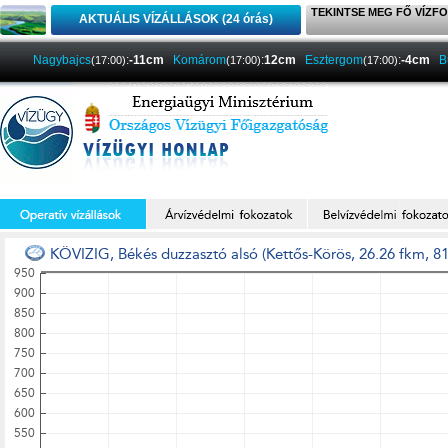
TEKINTSE MEG FŐ VÍZFO
AKTUÁLIS VÍZÁLLÁSOK (24 órás)
Nagybajcs
:
-11cm
Komárom
:
12cm
Esztergom
:
-4cm
B
(17:00)
(17:00)
(17:00)