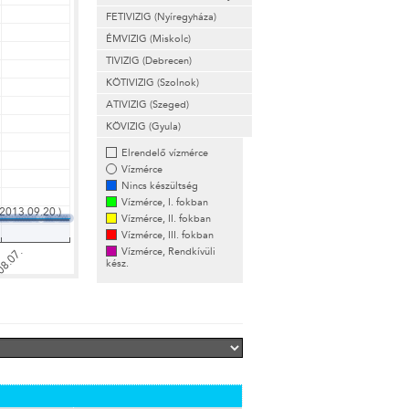
FETIVIZIG (Nyíregyháza)
ÉMVIZIG (Miskolc)
TIVIZIG (Debrecen)
KÖTIVIZIG (Szolnok)
ATIVIZIG (Szeged)
KÖVIZIG (Gyula)
Elrendelő vízmérce
Vízmérce
Nincs készültség
Vízmérce, I. fokban
Vízmérce, II. fokban
Vízmérce, III. fokban
Vízmérce, Rendkívüli
kész.