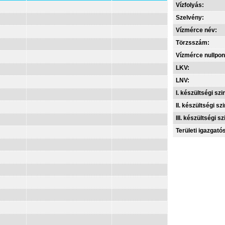
Vízfolyás:
Szelvény:
Vízmérce név:
Törzsszám:
Vízmérce nullpon
LKV:
LNV:
I. készültségi szin
II. készültségi szi
III. készültségi sz
Területi igazgató