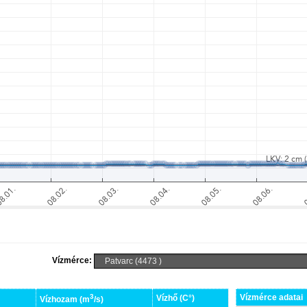
Vízmérce:
3
Vízmérce adatai
Vízhő (C°)
Vízhozam (m
/s)