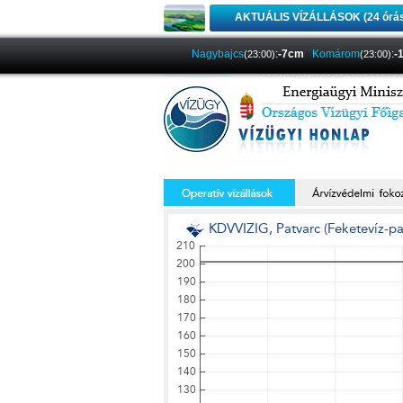
AKTUÁLIS VÍZÁLLÁSOK (24 órá
Nagybajcs
:
-7cm
Komárom
:
-
(23:00)
(23:00)