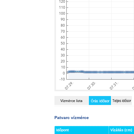
Patvarc vízmérce
Időpont
Vízállás (cm)