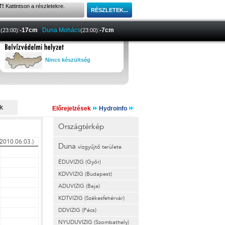
T!
Kattintson a részletekre.
a
:
-17cm
Duna Mohács
:
-7cm
(23:00)
(23:00)
Nincs készültség
Előrejelzések
Hydroinfo
Országtérkép
Duna
vízgyűjtő területe
ÉDUVIZIG (Győr)
KDVVIZIG (Budapest)
ADUVIZIG (Baja)
KDTVIZIG (Székesfehérvár)
DDVIZIG (Pécs)
NYUDUVIZIG (Szombathely)