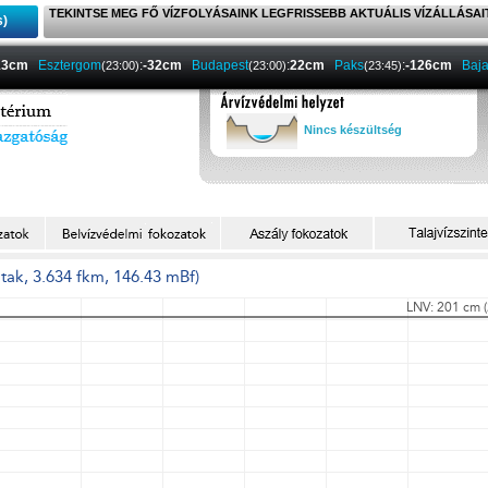
TEKINTSE MEG FŐ VÍZFOLYÁSAINK LEGFRISSEBB AKTUÁLIS VÍZÁLLÁSAI
s)
13cm
Esztergom
:
-32cm
Budapest
:
22cm
Paks
:
-126cm
Baj
(23:00)
(23:00)
(23:45)
Nincs készültség