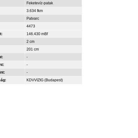
Feketevíz-patak
3.634 fkm
Patvarc
4473
t:
146.430 mBf
2 cm
201 cm
t:
-
nt:
-
int:
-
ság:
KDVVIZIG (Budapest)