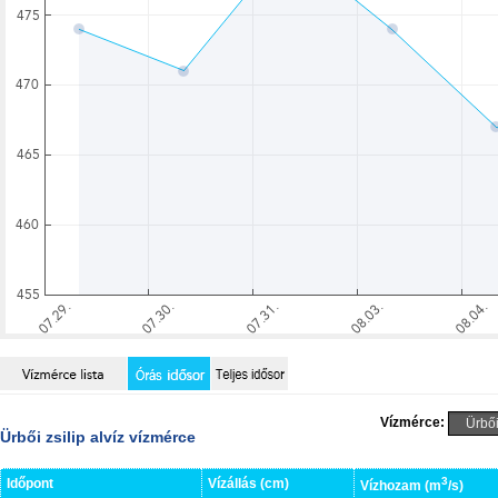
Vízmérce:
Ürbői zsilip alvíz vízmérce
3
Időpont
Vízállás (cm)
Vízhozam (m
/s)