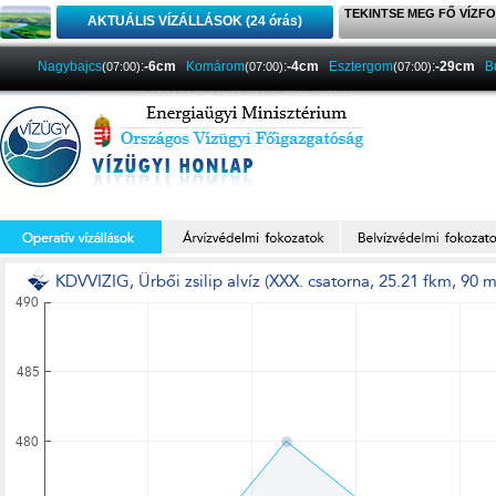
TEKINTSE MEG FŐ VÍZFO
AKTUÁLIS VÍZÁLLÁSOK (24 órás)
Nagybajcs
:
-6cm
Komárom
:
-4cm
Esztergom
:
-29cm
B
(07:00)
(07:00)
(07:00)