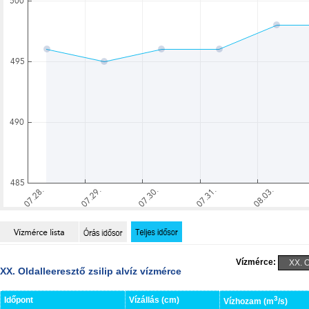
Vízmérce:
XX. Oldalleeresztő zsilip alvíz vízmérce
3
Időpont
Vízállás (cm)
Vízhozam (m
/s)