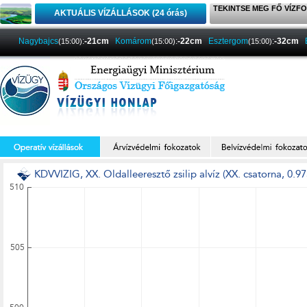
TEKINTSE MEG FŐ VÍZFO
AKTUÁLIS VÍZÁLLÁSOK (24 órás)
Nagybajcs
:
-21cm
Komárom
:
-22cm
Esztergom
:
-32cm
(15:00)
(15:00)
(15:00)