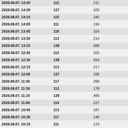
2026.08.07. 14:45
112
.211
2026.08.07. 14:30
127
.326
2026.08.07. 14:15
115
.240
2026.08.07. 14:00
111
.193
2026.08.07. 13:45
118
.324
2026.08.07. 13:30
113
.214
2026.08.07. 13:15
128
.468
2026.08.07. 12:45
112
.202
2026.08.07. 12:30
128
.454
2026.08.07. 12:15
113
.217
2026.08.07. 12:00
127
.336
2026.08.07. 11:45
117
.268
2026.08.07. 11:30
112
.178
2026.08.07. 11:15
129
.465
2026.08.07. 11:00
114
.227
2026.08.07. 10:45
113
.167
2026.08.07. 10:30
117
.146
2026.08.07. 10:15
111
.123