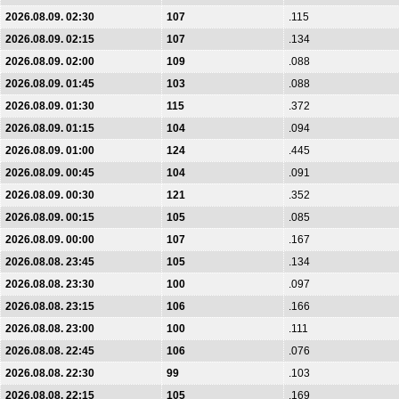
2026.08.09. 02:30
107
.115
2026.08.09. 02:15
107
.134
2026.08.09. 02:00
109
.088
2026.08.09. 01:45
103
.088
2026.08.09. 01:30
115
.372
2026.08.09. 01:15
104
.094
2026.08.09. 01:00
124
.445
2026.08.09. 00:45
104
.091
2026.08.09. 00:30
121
.352
2026.08.09. 00:15
105
.085
2026.08.09. 00:00
107
.167
2026.08.08. 23:45
105
.134
2026.08.08. 23:30
100
.097
2026.08.08. 23:15
106
.166
2026.08.08. 23:00
100
.111
2026.08.08. 22:45
106
.076
2026.08.08. 22:30
99
.103
2026.08.08. 22:15
105
.169