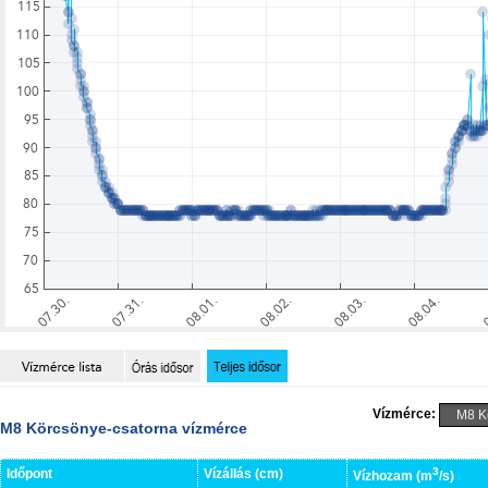
Vízmérce:
M8 Körcsönye-csatorna vízmérce
3
Időpont
Vízállás (cm)
Vízhozam (m
/s)