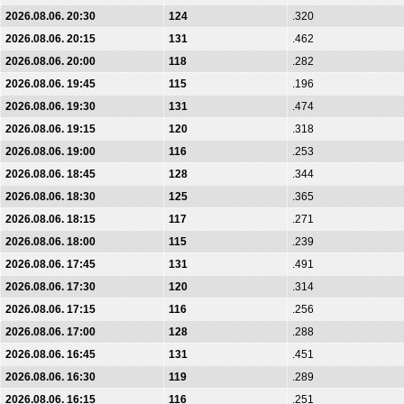
2026.08.06. 20:30
124
.320
2026.08.06. 20:15
131
.462
2026.08.06. 20:00
118
.282
2026.08.06. 19:45
115
.196
2026.08.06. 19:30
131
.474
2026.08.06. 19:15
120
.318
2026.08.06. 19:00
116
.253
2026.08.06. 18:45
128
.344
2026.08.06. 18:30
125
.365
2026.08.06. 18:15
117
.271
2026.08.06. 18:00
115
.239
2026.08.06. 17:45
131
.491
2026.08.06. 17:30
120
.314
2026.08.06. 17:15
116
.256
2026.08.06. 17:00
128
.288
2026.08.06. 16:45
131
.451
2026.08.06. 16:30
119
.289
2026.08.06. 16:15
116
.251