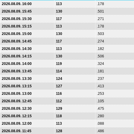
2026.08.09. 16:00
113
.178
2026.08.09. 15:45
130
.501
2026.08.09. 15:30
117
.271
2026.08.09. 15:15
113
.178
2026.08.09. 15:00
130
.503
2026.08.09. 14:45
117
.274
2026.08.09. 14:30
113
.182
2026.08.09. 14:15
130
.506
2026.08.09. 14:00
119
.324
2026.08.09. 13:45
114
.181
2026.08.09. 13:30
124
.237
2026.08.09. 13:15
127
.413
2026.08.09. 13:00
116
.253
2026.08.09. 12:45
112
.105
2026.08.09. 12:30
129
.475
2026.08.09. 12:15
118
.280
2026.08.09. 12:00
113
.088
2026.08.09. 11:45
128
.486