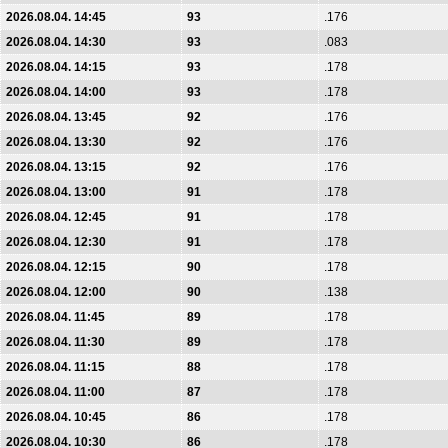
2026.08.04. 14:45
93
.176
2026.08.04. 14:30
93
.083
2026.08.04. 14:15
93
.178
2026.08.04. 14:00
93
.178
2026.08.04. 13:45
92
.176
2026.08.04. 13:30
92
.176
2026.08.04. 13:15
92
.176
2026.08.04. 13:00
91
.178
2026.08.04. 12:45
91
.178
2026.08.04. 12:30
91
.178
2026.08.04. 12:15
90
.178
2026.08.04. 12:00
90
.138
2026.08.04. 11:45
89
.178
2026.08.04. 11:30
89
.178
2026.08.04. 11:15
88
.178
2026.08.04. 11:00
87
.178
2026.08.04. 10:45
86
.178
2026.08.04. 10:30
86
.178