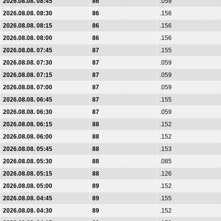
2026.08.08. 08:45
86
.059
2026.08.08. 08:30
86
.156
2026.08.08. 08:15
86
.156
2026.08.08. 08:00
86
.156
2026.08.08. 07:45
87
.155
2026.08.08. 07:30
87
.059
2026.08.08. 07:15
87
.059
2026.08.08. 07:00
87
.059
2026.08.08. 06:45
87
.155
2026.08.08. 06:30
87
.059
2026.08.08. 06:15
88
.152
2026.08.08. 06:00
88
.152
2026.08.08. 05:45
88
.153
2026.08.08. 05:30
88
.085
2026.08.08. 05:15
88
.126
2026.08.08. 05:00
89
.152
2026.08.08. 04:45
89
.155
2026.08.08. 04:30
89
.152