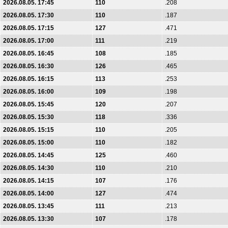
2026.08.05. 17:45
110
.208
2026.08.05. 17:30
110
.187
2026.08.05. 17:15
127
.471
2026.08.05. 17:00
111
.219
2026.08.05. 16:45
108
.185
2026.08.05. 16:30
126
.465
2026.08.05. 16:15
113
.253
2026.08.05. 16:00
109
.198
2026.08.05. 15:45
120
.207
2026.08.05. 15:30
118
.336
2026.08.05. 15:15
110
.205
2026.08.05. 15:00
110
.182
2026.08.05. 14:45
125
.460
2026.08.05. 14:30
110
.210
2026.08.05. 14:15
107
.176
2026.08.05. 14:00
127
.474
2026.08.05. 13:45
111
.213
2026.08.05. 13:30
107
.178