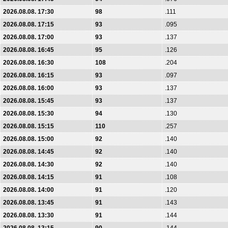
2026.08.08. 17:30
98
.111
2026.08.08. 17:15
93
.095
2026.08.08. 17:00
93
.137
2026.08.08. 16:45
95
.126
2026.08.08. 16:30
108
.204
2026.08.08. 16:15
93
.097
2026.08.08. 16:00
93
.137
2026.08.08. 15:45
93
.137
2026.08.08. 15:30
94
.130
2026.08.08. 15:15
110
.257
2026.08.08. 15:00
92
.140
2026.08.08. 14:45
92
.140
2026.08.08. 14:30
92
.140
2026.08.08. 14:15
91
.108
2026.08.08. 14:00
91
.120
2026.08.08. 13:45
91
.143
2026.08.08. 13:30
91
.144