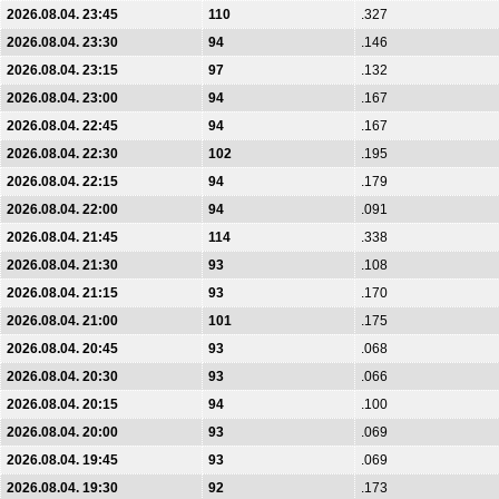
2026.08.04. 23:45
110
.327
2026.08.04. 23:30
94
.146
2026.08.04. 23:15
97
.132
2026.08.04. 23:00
94
.167
2026.08.04. 22:45
94
.167
2026.08.04. 22:30
102
.195
2026.08.04. 22:15
94
.179
2026.08.04. 22:00
94
.091
2026.08.04. 21:45
114
.338
2026.08.04. 21:30
93
.108
2026.08.04. 21:15
93
.170
2026.08.04. 21:00
101
.175
2026.08.04. 20:45
93
.068
2026.08.04. 20:30
93
.066
2026.08.04. 20:15
94
.100
2026.08.04. 20:00
93
.069
2026.08.04. 19:45
93
.069
2026.08.04. 19:30
92
.173