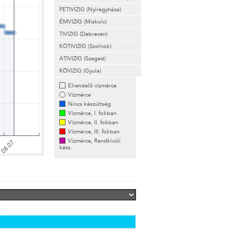
FETIVIZIG (Nyíregyháza)
ÉMVIZIG (Miskolc)
TIVIZIG (Debrecen)
KÖTIVIZIG (Szolnok)
ATIVIZIG (Szeged)
KÖVIZIG (Gyula)
Elrendelő vízmérce
Vízmérce
Nincs készültség
Vízmérce, I. fokban
Vízmérce, II. fokban
Vízmérce, III. fokban
Vízmérce, Rendkívüli
kész.