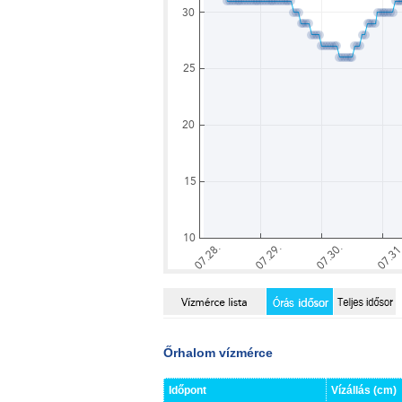
Őrhalom vízmérce
Időpont
Vízállás (cm)