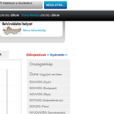
T!
Kattintson a részletekre.
a
:
-20cm
Duna Mohács
:
-10cm
(06:00)
(06:00)
Nincs készültség
Előrejelzések
Hydroinfo
Országtérkép
Duna
vízgyűjtő területe
ÉDUVIZIG (Győr)
KDVVIZIG (Budapest)
ADUVIZIG (Baja)
KDTVIZIG (Székesfehérvár)
DDVIZIG (Pécs)
NYUDUVIZIG (Szombathely)