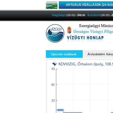
AKTUÁLIS VÍZÁLLÁSOK (24 órá
Nagybajcs
:
-34cm
Komárom
:
-
(06:00)
(06:00)