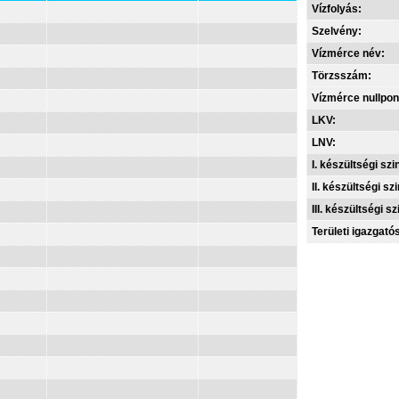
Vízfolyás:
Szelvény:
Vízmérce név:
Törzsszám:
Vízmérce nullpon
LKV:
LNV:
I. készültségi szin
II. készültségi szi
III. készültségi sz
Területi igazgató