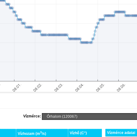
Vízmérce:
3
Vízmérce adatai
Vízhő (C°)
Vízhozam (m
/s)