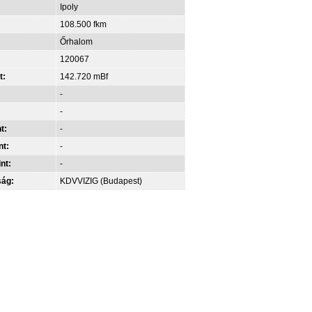
Ipoly
108.500 fkm
Őrhalom
120067
t:
142.720 mBf
-
-
t:
-
nt:
-
int:
-
ság:
KDVVIZIG (Budapest)