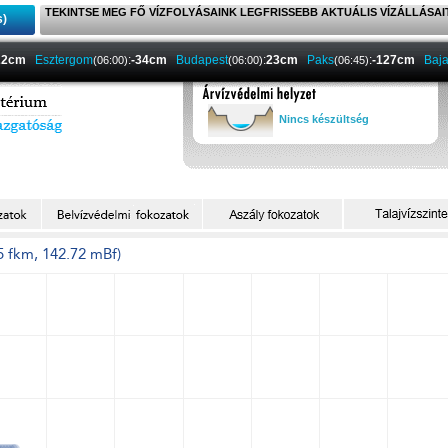
TEKINTSE MEG FŐ VÍZFOLYÁSAINK LEGFRISSEBB AKTUÁLIS VÍZÁLLÁSAI
s)
22cm
Esztergom
:
-34cm
Budapest
:
23cm
Paks
:
-127cm
Baj
(06:00)
(06:00)
(06:45)
Nincs készültség