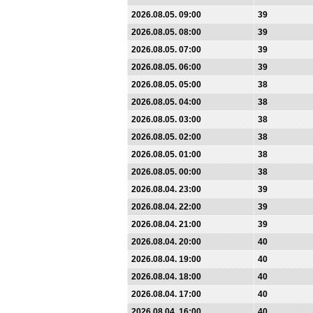
2026.08.05. 09:00
39
2026.08.05. 08:00
39
2026.08.05. 07:00
39
2026.08.05. 06:00
39
2026.08.05. 05:00
38
2026.08.05. 04:00
38
2026.08.05. 03:00
38
2026.08.05. 02:00
38
2026.08.05. 01:00
38
2026.08.05. 00:00
38
2026.08.04. 23:00
39
2026.08.04. 22:00
39
2026.08.04. 21:00
39
2026.08.04. 20:00
40
2026.08.04. 19:00
40
2026.08.04. 18:00
40
2026.08.04. 17:00
40
2026.08.04. 16:00
40