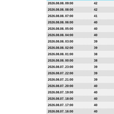
2026.08.08. 09:00
42
2026.08.08. 08:00
42
2026.08.08. 07:00
41
2026.08.08. 06:00
40
2026.08.08. 05:00
40
2026.08.08. 04:00
40
2026.08.08. 03:00
39
2026.08.08. 02:00
39
2026.08.08. 01:00
38
2026.08.08. 00:00
38
2026.08.07. 23:00
39
2026.08.07. 22:00
39
2026.08.07. 21:00
39
2026.08.07. 20:00
40
2026.08.07. 19:00
40
2026.08.07. 18:00
40
2026.08.07. 17:00
40
2026.08.07. 16:00
40