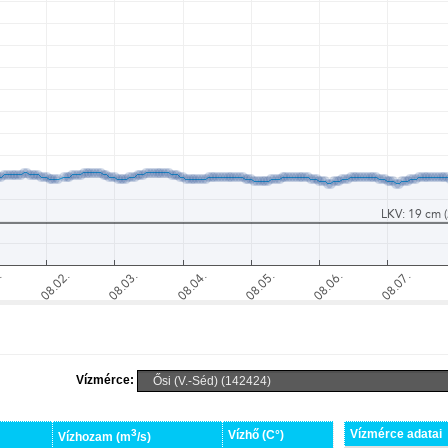
Vízmérce:
3
Vízmérce adatai
Vízhő (C°)
Vízhozam (m
/s)