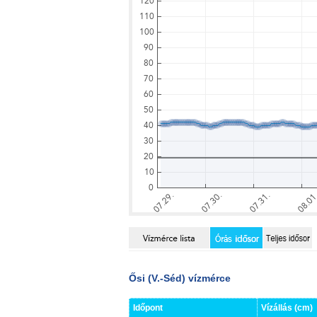
Ősi (V.-Séd) vízmérce
Időpont
Vízállás (cm)