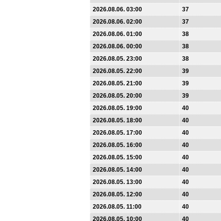
2026.08.06. 03:00
37
2026.08.06. 02:00
37
2026.08.06. 01:00
38
2026.08.06. 00:00
38
2026.08.05. 23:00
38
2026.08.05. 22:00
39
2026.08.05. 21:00
39
2026.08.05. 20:00
39
2026.08.05. 19:00
40
2026.08.05. 18:00
40
2026.08.05. 17:00
40
2026.08.05. 16:00
40
2026.08.05. 15:00
40
2026.08.05. 14:00
40
2026.08.05. 13:00
40
2026.08.05. 12:00
40
2026.08.05. 11:00
40
2026.08.05. 10:00
40