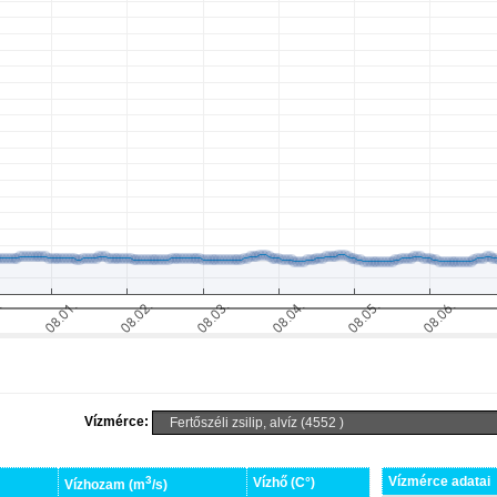
Vízmérce:
3
Vízmérce adatai
Vízhő (C°)
Vízhozam (m
/s)