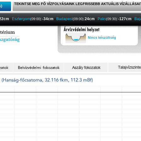
TEKINTSE MEG FŐ VÍZFOLYÁSAINK LEGFRISSEBB AKTUÁLIS VÍZÁLLÁSAI
s)
-22cm
Esztergom
:
-34cm
Budapest
:
24cm
Paks
:
-127cm
Baj
(09:00)
(09:00)
(09:30)
Nincs készültség