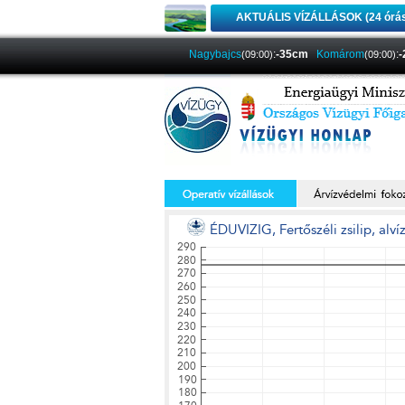
AKTUÁLIS VÍZÁLLÁSOK (24 órá
Nagybajcs
:
-35cm
Komárom
:
(09:00)
(09:00)