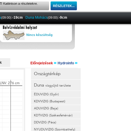
T!
Kattintson a részletekre.
a
:
-19cm
Duna Mohács
:
-9cm
(09:00)
(09:00)
Nincs készültség
Előrejelzések
Hydroinfo
Országtérkép
Duna
vízgyűjtő területe
ÉDUVIZIG (Győr)
KDVVIZIG (Budapest)
ADUVIZIG (Baja)
KDTVIZIG (Székesfehérvár)
DDVIZIG (Pécs)
NYUDUVIZIG (Szombathely)