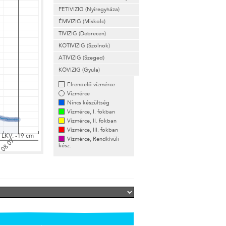
FETIVIZIG (Nyíregyháza)
ÉMVIZIG (Miskolc)
TIVIZIG (Debrecen)
KÖTIVIZIG (Szolnok)
ATIVIZIG (Szeged)
KÖVIZIG (Gyula)
Elrendelő vízmérce
Vízmérce
Nincs készültség
Vízmérce, I. fokban
Vízmérce, II. fokban
Vízmérce, III. fokban
Vízmérce, Rendkívüli
kész.