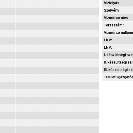
Vízfolyás:
Szelvény:
Vízmérce név:
Törzsszám:
Vízmérce nullpon
LKV:
LNV:
I. készültségi szin
II. készültségi szi
III. készültségi sz
Területi igazgató