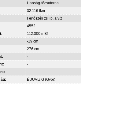
Hanság-főcsatorna
32.116 fkm
Fertőszéli zsilip, alvíz
4552
t:
112.300 mBf
-19 cm
276 cm
t:
-
nt:
-
int:
-
ság:
ÉDUVIZIG (Győr)