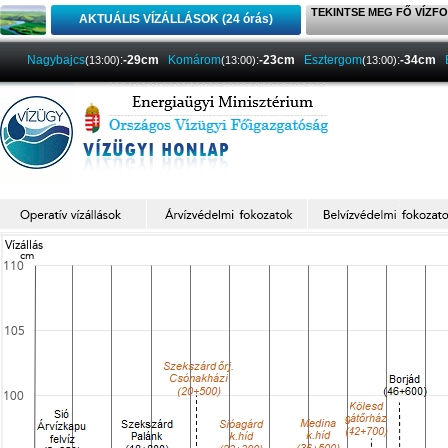
TEKINTSE MEG FŐ VÍZFO
AKTUÁLIS VÍZÁLLÁSOK (24 órás)
Nagybajcs
:
-29cm
Komárom
:
-23cm
Esztergom
:
-34cm
(13:00)
(13:00)
(13:00)