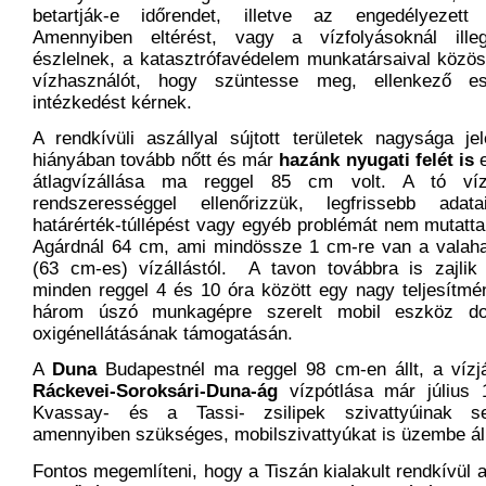
betartják-e időrendet, illetve az engedélyezett
Amennyiben eltérést, vagy a vízfolyásoknál illegá
észlelnek, a katasztrófavédelem munkatársaival közöse
vízhasználót, hogy szüntesse meg, ellenkező es
intézkedést kérnek.
A rendkívüli aszállyal sújtott területek nagysága j
hiányában tovább nőtt és már
hazánk nyugati felét is
e
átlagvízállása ma reggel 85 cm volt. A tó víz
rendszerességgel ellenőrizzük, legfrissebb adat
határérték-túllépést vagy egyéb problémát nem mutatt
Agárdnál 64 cm, ami mindössze 1 cm-re van a valaha
(63 cm-es) vízállástól. A tavon továbbra is zajlik 
minden reggel 4 és 10 óra között egy nagy teljesítm
három úszó munkagépre szerelt mobil eszköz do
oxigénellátásának támogatásán.
A
Duna
Budapestnél ma reggel 98 cm-en állt, a vízjá
Ráckevei-Soroksári-Duna-ág
vízpótlása már július 1
Kvassay- és a Tassi- zsilipek szivattyúinak se
amennyiben szükséges, mobilszivattyúkat is üzembe áll
Fontos megemlíteni, hogy a Tiszán kialakult rendkívül 