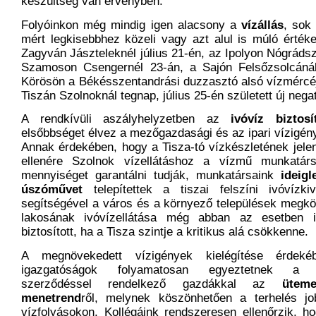
készültség van érvényben.
Folyóinkon még mindig igen alacsony a
vízállás
, sok
mért legkisebbhez közeli vagy azt alul is múló érték
Zagyván Jászteleknél július 21-én, az Ipolyon Nógrádsz
Szamoson Csengernél 23-án, a Sajón Felsőzsolcán
Körösön a Békésszentandrási duzzasztó alsó vízmércé
Tiszán Szolnoknál tegnap, július 25-én született új negat
A rendkívüli aszályhelyzetben az
ivóvíz biztosí
elsőbbséget élvez a mezőgazdasági és az ipari vízigé
Annak érdekében, hogy a Tisza-tó vízkészletének jel
ellenére Szolnok vízellátáshoz a vízmű munkatár
mennyiséget garantálni tudják, munkatársaink
ideigl
úszóművet
telepítettek a tiszai felszíni ivóvízki
segítségével a város és a környező települések megkö
lakosának ivóvízellátása még abban az esetben i
biztosított, ha a Tisza szintje a kritikus alá csökkenne.
A megnövekedett vízigények kielégítése érdek
igazgatóságok folyamatosan egyeztetnek a víz
szerződéssel rendelkező gazdákkal az
üteme
menetrend
ről, melynek köszönhetően a terhelés jo
vízfolyásokon. Kollégáink rendszeresen ellenőrzik, ho