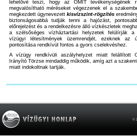
lehetővé teszi, hogy az OMIT tevékenységének ré
megvalósítható méréseket végezzenek el a szakembe
megkezdett úgynevezett
kisvízszint-rögzítés
eredménye
biztonságosabbá tudják tenni a hajózást, pontosabb
előrejelzést és a rendelkezésre álló vízkészletek megh
a szélsőséges vízháztartási helyzetek felülírják a
vízügyi létesítmények üzemrendjét, ezeknek az 
pontosítása rendkívül fontos a gyors cselekvéshez.
A vízügy rendkívüli aszályhelyzet miatt felállított
Irányító Törzse mindaddig működik, amíg azt a szakem
miatt indokoltnak tartják.
© 