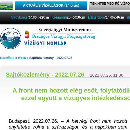
TEKINTSE MEG FŐ VÍZFO
AKTUÁLIS VÍZÁLLÁSOK (24 órás)
Nagybajcs
:
-29cm
Komárom
:
0cm
Esztergom
:
-9cm
B
(14:00)
(14:00)
(14:00)
Kezdőlap
»
Hírek
» Sajtóközlemény - 2022.07.26
Sajtóközlemény - 2022.07.26
2022.07.26. 11:30
A front nem hozott elég esőt, folytatódi
ezzel együtt a vízügyes intézkedésso
Budapest, 2022.07.26. –
A hétvégi front nem hozott 
enyhítette volna a szárazságot, és a napokban sem v