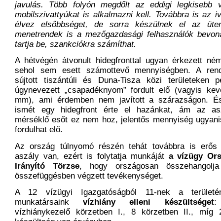
javulás. Több folyón megdőlt az eddigi legkisebb ví
mobilszivattyúkat is alkalmazni kell. Továbbra is az i
élvez elsőbbséget, de sorra készülnek el az üte
menetrendek is a mezőgazdasági felhasználók bevon
tartja be, szankciókra számíthat.
A hétvégén átvonult hidegfronttal ugyan érkezett né
sehol sem esett számottevő mennyiségben. A rendk
sújtott tiszántúli és Duna-Tisza közi területeken 
úgynevezett „csapadéknyom” fordult elő (vagyis kev
mm), ami érdemben nem javított a szárazságon. És
ismét egy hidegfront érte el hazánkat, ám az as
mérséklő esőt ez nem hoz, jelentős mennyiség ugyani
fordulhat elő.
Az ország túlnyomó részén tehát továbbra is erős 
aszály van, ezért is folytatja munkáját
a vízügy
Or
Irányító Törzse
, hogy országosan összehangolja
összefüggésben végzett tevékenységet.
A 12 vízügyi Igazgatóságból 11-nek a területé
munkatársaink
vízhiány elleni készültséget
:
vízhiánykezelő körzetben I., 8 körzetben II., míg 2