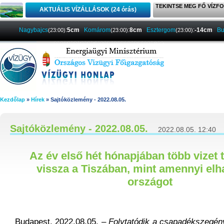
TEKINTSE MEG FŐ VÍZFO
AKTUÁLIS VÍZÁLLÁSOK (24 órás)
Nagybajcs
:
5cm
Komárom
:
8cm
Esztergom
:
-14cm
Bu
(23:00)
(23:00)
(23:00)
Kezdőlap
»
Hírek
» Sajtóközlemény - 2022.08.05.
Sajtóközlemény - 2022.08.05.
2022.08.05. 12:40
Az év első hét hónapjában több vizet 
vissza a Tiszában, mint amennyi elh
országot
Budapest, 2022.08.05. –
Folytatódik a csapadékszegény