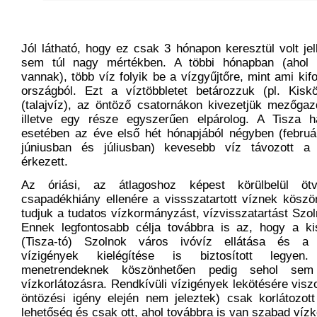
Jól látható, hogy ez csak 3 hónapon keresztül volt je
sem túl nagy mértékben. A többi hónapban (ahol 
vannak), több víz folyik be a vízgyűjtőre, mint ami kif
országból. Ezt a víztöbbletet betározzuk (pl. Kiskö
(talajvíz), az öntöző csatornákon kivezetjük mezőgazd
illetve egy része egyszerűen elpárolog. A Tisza ha
esetében az éve első hét hónapjából négyben (február
júniusban és júliusban) kevesebb víz távozott a 
érkezett.
Az óriási, az átlagoshoz képest körülbelül öt
csapadékhiány ellenére a vissszatartott víznek köszön
tudjuk a tudatos vízkormányzást, vízvisszatartást Szol
Ennek legfontosabb célja továbbra is az, hogy a kis
(Tisza-tó) Szolnok város ivóvíz ellátása és a
vízigények kielégítése is biztosított legyen
menetrendeknek köszönhetően pedig sehol sem
vízkorlátozásra. Rendkívüli vízigények lekötésére visz
öntözési igény elején nem jeleztek) csak korlátozot
lehetőség és csak ott, ahol továbbra is van szabad vízk