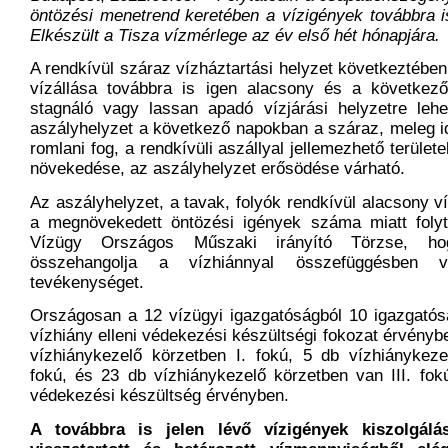
öntözési menetrend keretében a vízigények továbbra is
Elkészült a Tisza vízmérlege az év első hét hónapjára.
A rendkívül száraz vízháztartási helyzet következtében
vízállása továbbra is igen alacsony és a következ
stagnáló vagy lassan apadó vízjárási helyzetre lehe
aszályhelyzet a következő napokban a száraz, meleg i
romlani fog, a rendkívüli aszállyal jellemezhető terület
növekedése, az aszályhelyzet erősödése várható.
Az aszályhelyzet, a tavak, folyók rendkívül alacsony v
a megnövekedett öntözési igények száma miatt folyt
Vízügy Országos Műszaki irányító Törzse, ho
összehangolja a vízhiánnyal összefüggésben v
tevékenységet.
Országosan a 12 vízügyi igazgatóságból 10 igazgatós
vízhiány elleni védekezési készültségi fokozat érvényb
vízhiánykezelő körzetben I. fokú, 5 db vízhiánykeze
fokú, és 23 db vízhiánykezelő körzetben van III. fokú
védekezési készültség érvényben.
A továbbra is jelen lévő vízigények kiszolgál