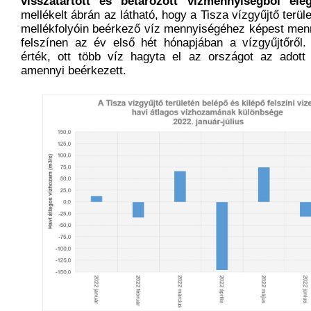
visszatartott és betározott vízmennyiségből elé
mellékelt ábrán az látható, hogy a Tisza vízgyűjtő terül
mellékfolyóin beérkező víz mennyiségéhez képest menn
felszínen az év első hét hónapjában a vízgyűjtőről.
érték, ott több víz hagyta el az országot az adott
amennyi beérkezett.