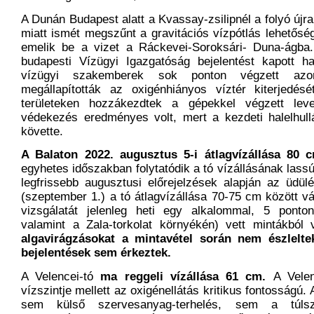
A Dunán Budapest alatt a Kvassay-zsilipnél a folyó újr
miatt ismét megszűnt a gravitációs vízpótlás lehetőség
emelik be a vizet a Ráckevei-Soroksári- Duna-ágba.
budapesti Vízügyi Igazgatóság bejelentést kapott ha
vízügyi szakemberek sok ponton végzett azon
megállapították az oxigénhiányos víztér kiterjedé
területeken hozzákezdtek a gépekkel végzett lev
védekezés eredményes volt, mert a kezdeti halelhull
követte.
A Balaton 2022. augusztus 5-i átlagvízállása 80 
egyhetes időszakban folytatódik a tó vízállásának las
legfrissebb augusztusi előrejelzések alapján az üdül
(szeptember 1.) a tó átlagvízállása 70-75 cm között vá
vizsgálatát jelenleg heti egy alkalommal, 5 ponto
valamint a Zala-torkolat környékén) vett mintákból 
algavirágzásokat a mintavétel során nem észlelte
bejelentések sem érkeztek.
A Velencei-tó
ma reggeli vízállása 61 cm.
A Velen
vízszintje mellett az oxigénellátás kritikus fontosságú. 
sem külső szervesanyag-terhelés, sem a túlsz