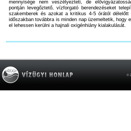
mennyisége nem veszélyezteti, de elővigyázatoss
pontján levegőztető, vízforgató berendezéseket telepí
szakemberek és azokat a kritikus 4-5 órától délelőtt 
időszakban továbbra is minden nap üzemeltetik, hogy 
el lehessen kerülni a hajnali oxigénhiány kialakulását.
© 