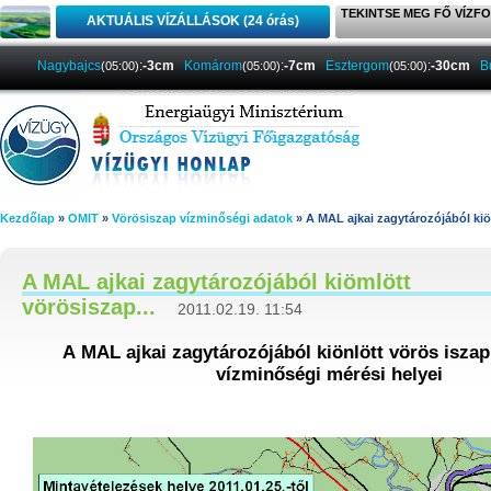
TEKINTSE MEG FŐ VÍZFO
AKTUÁLIS VÍZÁLLÁSOK (24 órás)
Nagybajcs
:
-3cm
Komárom
:
-7cm
Esztergom
:
-30cm
B
(05:00)
(05:00)
(05:00)
Kezdőlap
»
OMIT
»
Vörösiszap vízminőségi adatok
» A MAL ajkai zagytározójából kiö
A MAL ajkai zagytározójából kiömlött
vörösiszap...
2011.02.19. 11:54
A MAL ajkai zagytározójából kiönlött vörös isza
vízminőségi mérési helyei