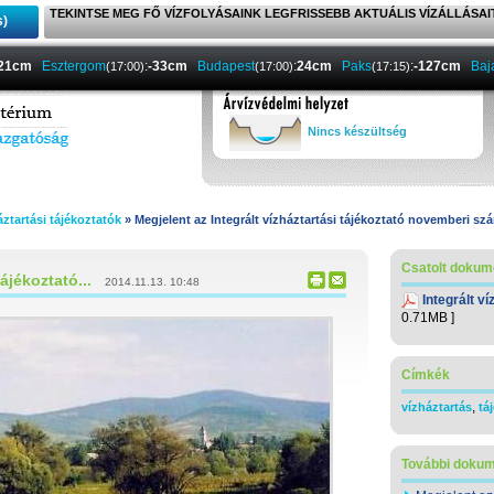
TEKINTSE MEG FŐ VÍZFOLYÁSAINK LEGFRISSEBB AKTUÁLIS VÍZÁLLÁSAI
s)
-21cm
Esztergom
:
-33cm
Budapest
:
24cm
Paks
:
-127cm
Baj
(17:00)
(17:00)
(17:15)
Nincs készültség
áztartási tájékoztatók
» Megjelent az Integrált vízháztartási tájékoztató novemberi sz
Csatolt doku
ájékoztató...
2014.11.13. 10:48
Integrált v
0.71MB ]
Címkék
,
vízháztartás
tá
További doku