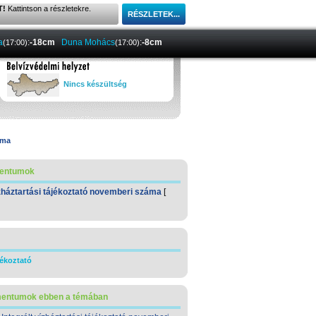
T!
Kattintson a részletekre.
a
:
-18cm
Duna Mohács
:
-8cm
(17:00)
(17:00)
Nincs készültség
áma
mentumok
ízháztartási tájékoztató novemberi száma
[
jékoztató
mentumok ebben a témában