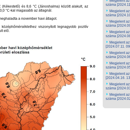
Megjelent az 
száma [2024.11
(Kékestető) és 8,6 °C (Jánoshalma) között alakult, az
i 3,0 °C-kal magasabb az átlagnál.
Megjelent az 
száma [2024.10
meghaladta a november havi átlagot.
Megjelent az 
száma [2024.09
 középhőmérséklethez viszonyított legnagyobb pozitív
lt elő.
Megjelent az 
száma [2024.08
Megjelent az 
[2024.07.11. 09
Megjelent az 
száma [2024.06
Megjelent az 
száma [2024.05
Megjelent az 
[2024.04.16. 13
Megjelent az 
száma [2024.03
Megjelent az 
száma [2024.02