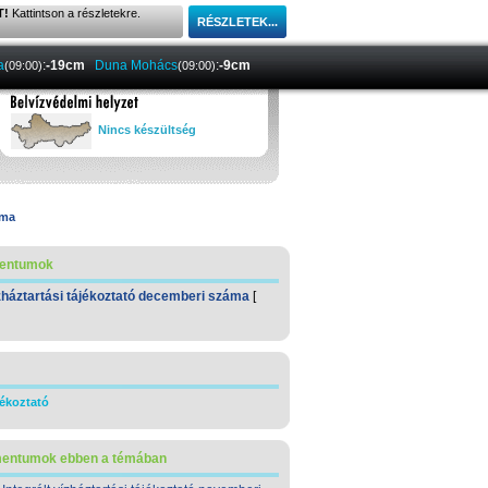
T!
Kattintson a részletekre.
a
:
-19cm
Duna Mohács
:
-9cm
(09:00)
(09:00)
Nincs készültség
áma
mentumok
ízháztartási tájékoztató decemberi száma
[
jékoztató
mentumok ebben a témában