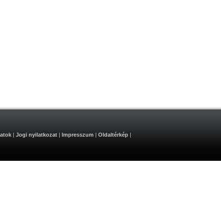
atok
|
Jogi nyilatkozat
|
Impresszum
|
Oldaltérkép
|