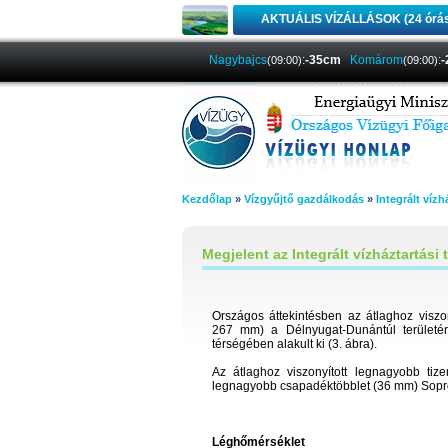
AKTUÁLIS VÍZÁLLÁSOK (24 órá
Nagybajcs
:
-35cm
Komárom
:
(09:00)
(09:00)
Kezdőlap
»
Vízgyűjtő gazdálkodás
»
Integrált vízh
Megjelent az Integrált vízháztartási t
Országos áttekintésben az átlaghoz viszo
267 mm) a Délnyugat-Dunántúl területé
térségében alakult ki (3. ábra).
Az átlaghoz viszonyított legnagyobb t
legnagyobb csapadéktöbblet (36 mm) Sopron
Léghőmérséklet