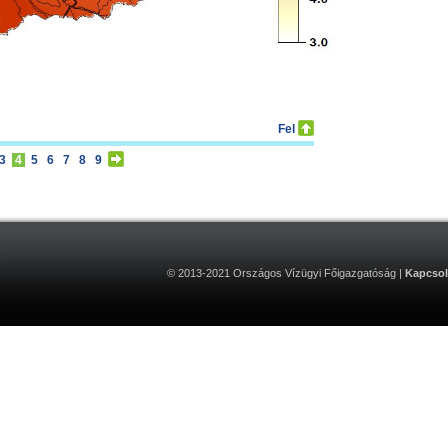
Fel
3
4
5
6
7
8
9
© 2013-2021 Országos Vízügyi Főigazgatóság |
Kapcsol