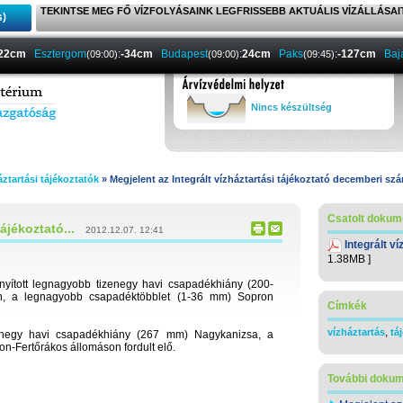
TEKINTSE MEG FŐ VÍZFOLYÁSAINK LEGFRISSEBB AKTUÁLIS VÍZÁLLÁSAI
s)
-22cm
Esztergom
:
-34cm
Budapest
:
24cm
Paks
:
-127cm
Baj
(09:00)
(09:00)
(09:45)
Nincs készültség
áztartási tájékoztatók
» Megjelent az Integrált vízháztartási tájékoztató decemberi sz
Csatolt doku
ájékoztató...
2012.12.07. 12:41
Integrált v
1.38MB ]
nyított legnagyobb tizenegy havi csapadékhiány (200-
n, a legnagyobb csapadéktöbblet (1-36 mm) Sopron
Címkék
,
vízháztartás
tá
izenegy havi csapadékhiány (267 mm) Nagykanizsa
, a
-Fertőrákos állomáson fordult elő.
További doku