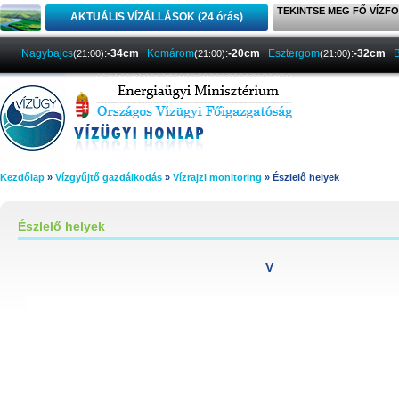
TEKINTSE MEG FŐ VÍZFO
AKTUÁLIS VÍZÁLLÁSOK (24 órás)
Nagybajcs
:
-34cm
Komárom
:
-20cm
Esztergom
:
-32cm
(21:00)
(21:00)
(21:00)
Kezdőlap
»
Vízgyűjtő gazdálkodás
»
Vízrajzi monitoring
» Észlelő helyek
Észlelő helyek
V