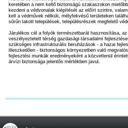
keretében a nem kellő biztonságú szakaszokon mielőbb
kezdeni a védvonalak kiépítését az előírt szintre, vala
kell a védművek nélküli, mélyfekvésű területeken találh
sűrűn lakott települések, településrészek megfelelő véd
Járulékos cél a folyók természetbarát hasznosítása, az
veszélyeztetett térség gazdasági-társadalmi fejlesztés
szükséges infrastrukturális beruházások - a hazai fejle
illeszkedően - biztonságos környezetben való megvalós
fejlesztési munkák eredményeként a közvetlenül érintet
árvízi biztonsága jelentős mértékben javul.