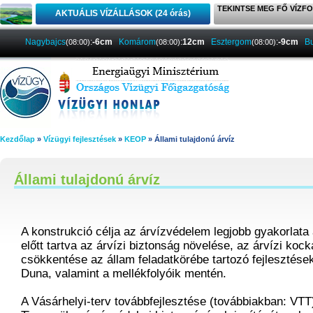
TEKINTSE MEG FŐ VÍZFO
AKTUÁLIS VÍZÁLLÁSOK (24 órás)
Nagybajcs
:
-6cm
Komárom
:
12cm
Esztergom
:
-9cm
B
(08:00)
(08:00)
(08:00)
Kezdőlap
»
Vízügyi fejlesztések
»
KEOP
» Állami tulajdonú árvíz
Állami tulajdonú árvíz
A konstrukció célja az árvízvédelem legjobb gyakorlata
előtt tartva az árvízi biztonság növelése, az árvízi koc
csökkentése az állam feladatkörébe tartozó fejlesztése
Duna, valamint a mellékfolyóik mentén.
A Vásárhelyi-terv továbbfejlesztése (továbbiakban: VTT