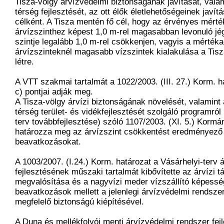
Tisza-völgy árvízvédelmi biztonságának javítását, valami
térség fejlesztését, az ott élők életlehetőségeinek javítá
célként. A Tisza mentén fő cél, hogy az érvényes mért
árvízszinthez képest 1,0 m-rel magasabban levonuló jé
szintje legalább 1,0 m-rel csökkenjen, vagyis a mérték
árvízszinteknél magasabb vízszintek kialakulása a Tisz
létre.
A VTT szakmai tartalmát a 1022/2003. (III. 27.) Korm. ha
c) pontjai adják meg.
A Tisza-völgy árvízi biztonságának növelését, valamint a
térség terület- és vidékfejlesztését szolgáló programról
terv továbbfejlesztése) szóló 1107/2003. (XI. 5.) Kormá
határozza meg az árvízszint csökkentést eredményező
beavatkozásokat.
A 1003/2007. (I.24.) Korm. határozat a Vásárhelyi-terv 
fejlesztésének műszaki tartalmát kibővítette az árvízi t
megvalósítása és a nagyvízi meder vízszállító képesség
beavatkozások mellett a jelenlegi árvízvédelmi rendsze
megfelelő biztonságú kiépítésével.
A Duna és mellékfolyói menti árvízvédelmi rendszer fej