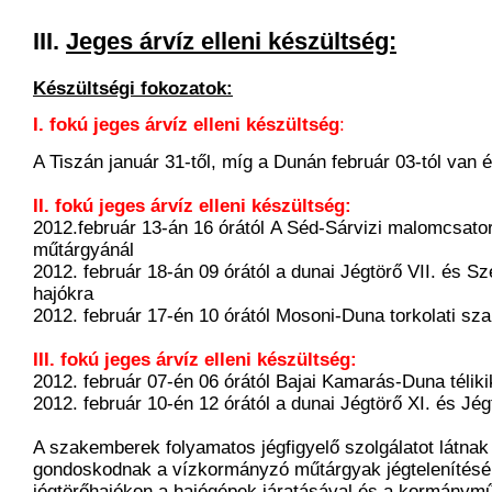
III.
Jeges árvíz elleni készültség:
Készültségi fokozatok:
I. fokú jeges árvíz elleni készültség
:
A Tiszán január 31-től, míg a Dunán február 03-tól van 
II. fokú jeges árvíz elleni készültség:
2012.február 13-án 16 órától A Séd-Sárvizi malomcsato
műtárgyánál
2012. február 18-án 09 órától a dunai Jégtörő VII. és Sz
hajókra
2012. február 17-én 10 órától Mosoni-Duna torkolati sz
III. fokú jeges árvíz elleni készültség:
2012. február 07-én 06 órától Bajai Kamarás-Duna téliki
2012. február 10-én 12 órától a dunai Jégtörő XI. és Jég
A szakemberek folyamatos jégfigyelő szolgálatot látnak 
gondoskodnak a vízkormányzó műtárgyak jégtelenítésér
jégtörőhajókon a hajógépek járatásával és a kormánym