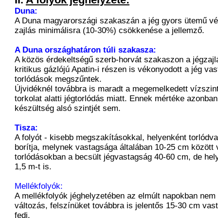
Duna:
A Duna magyarországi szakaszán a jég gyors ütemű v
zajlás minimálisra (10-30%) csökkenése a jellemző.
A Duna országhatáron túli szakasza:
A közös érdekeltségű szerb-horvát szakaszon a jégzajl
kritikus gázlójú Apatin-i részen is vékonyodott a jég va
torlódások megszűntek.
Újvidéknél továbbra is maradt a megemelkedett vízszint
torkolat alatti jégtorlódás miatt. Ennek mértéke azonban
készültség alsó szintjét sem.
Tisza:
A folyót - kisebb megszakításokkal, helyenként torlódva 
borítja, melynek vastagsága általában 10-25 cm között 
torlódásokban a becsült jégvastagság 40-60 cm, de hely
1,5 m-t is.
Mellékfolyók:
A mellékfolyók jéghelyzetében az elmúlt napokban nem 
változás, felszínüket továbbra is jelentős 15-30 cm vas
fedi.