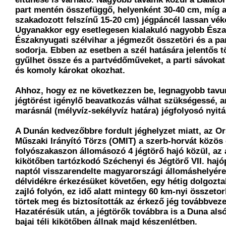
part mentén összefüggő, helyenként 30-40 cm, míg 
szakadozott felszínű 15-20 cm) jégpáncél lassan vék
Ugyanakkor egy esetlegesen kialakuló nagyobb Észa
Északnyugati szélvihar a jégmezőt összetöri és a p
sodorja. Ebben az esetben a szél hatására jelentős 
gyűlhet össze és a partvédőműveket, a parti sávokat
és komoly károkat okozhat.
Ahhoz, hogy ez ne következzen be, legnagyobb tavu
jégtörést igénylő beavatkozás válhat szükségessé, a
marásnál (mélyvíz-sekélyvíz határa) jégfolyosó nyitás
A Dunán kedvezőbbre fordult jéghelyzet miatt, az O
Műszaki Irányító Törzs (OMIT) a szerb-horvát közös
folyószakaszon állomásozó 4 jégtörő hajó közül, az 
kikötőben tartózkodó Széchenyi és Jégtörő VII. hajó
naptól visszarendelte magyarországi állomáshelyére
délvidékre érkezésüket követően, egy hétig dolgozta
zajló folyón, ez idő alatt mintegy 60 km-nyi összetor
törtek meg és biztosították az érkező jég továbbveze
Hazatérésük után, a jégtörők továbbra is a Duna als
bajai téli kikötőben állnak majd készenlétben.