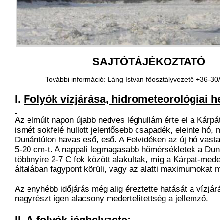
SAJTÓTÁJÉKOZTATÓ
További információ: Láng István főosztályvezető +36-3
I.
Folyók vízjárása, hidrometeorológiai he
Az elmúlt napon újabb nedves léghullám érte el a Kárp
ismét sokfelé hullott jelentősebb csapadék, eleinte hó, 
Dunántúlon havas eső, eső. A Felvidéken az új hó vasta
5-20 cm-t. A nappali legmagasabb hőmérsékletek a Dun
többnyire 2-7 C fok között alakultak, míg a Kárpát-mede
általában fagypont körüli, vagy az alatti maximumokat 
Az enyhébb időjárás még alig éreztette hatását a vízjár
nagyrészt igen alacsony medertelítettség a jellemző.
II.
A folyók jéghelyzete: