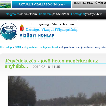
TEKINTSE MEG FŐ VÍZFO
AKTUÁLIS VÍZÁLLÁSOK (24 órás)
Nagybajcs
:
-33cm
Komárom
:
-22cm
Esztergom
:
-34cm
B
(05:00)
(05:00)
(05:00)
Kezdőlap
»
OMIT
»
Jégvédekezési tájékoztatók
» Jégvédekezés - jövő héten megérke
Jégvédekezés - jövő héten megérkezik az
enyhébb...
2012.02.18. 11:45