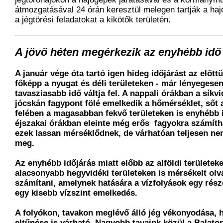
átmozgatásával 24 órán keresztül melegen tartják a hajó
a jégtörési feladatokat a kikötők területén.
A jövő héten megérkezik az enyhébb idő
A január vége óta tartó igen hideg időjárást az előttü
főképp a nyugat és déli területeken - már lényegese
tavasziasabb idő váltja fel. A nappali órákban a sík
jócskán fagypont fölé emelkedik a hőmérséklet, sőt 
felében a magasabban fekvő területeken is enyhébb i
éjszakai órákban eleinte még erős fagyokra számít
ezek lassan mérséklődnek, de várhatóan teljesen n
meg.
Az enyhébb időjárás miatt előbb az alföldi területek
alacsonyabb hegyvidéki területeken is mérsékelt olv
számítani, amelynek hatására a vízfolyások egy rés
egy kisebb vízszint emelkedés.
A folyókon, tavakon meglévő álló jég vékonyodása, 
eltűnése is várható. Nagyobb tavaink közül a Balaton