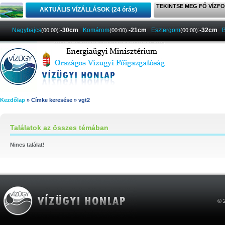
TEKINTSE MEG FŐ VÍZFO
AKTUÁLIS VÍZÁLLÁSOK (24 órás)
Nagybajcs
:
-30cm
Komárom
:
-21cm
Esztergom
:
-32cm
(00:00)
(00:00)
(00:00)
Kezdőlap
» Címke keresése » vgt2
Találatok az összes témában
Nincs találat!
© 