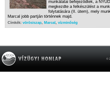
munkálatai befejeződtek, a NY
megkezdte a felkészülést a munk
folytatására (II. ütem), mely mun
Marcal jobb partján történnek majd.
,
,
Címkék:
vörösiszap
Marcal
vízminőség
© 