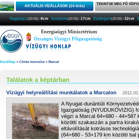
TEKINTSE MEG FŐ VÍZFO
AKTUÁLIS VÍZÁLLÁSOK (24 órás)
Nagybajcs
:
-9cm
Komárom
:
-17cm
Esztergom
:
-32cm
B
(20:00)
(20:00)
(20:00)
Kezdőlap
» Címke keresése » Marcal
Találatok a képtárban
Vízügyi helyreállítási munkálatok a Marcalon
2011.01
A Nyugat-dunántúli Környezetvéd
Igazgatóság (NYUDUKÖVIZIG) f
végzi a Marcal 64+680 - 44+587
közötti szakaszán a partra kirakó
eltávolítását kotrásos technológiá
(64+680 - 53+179 km közötti bal 