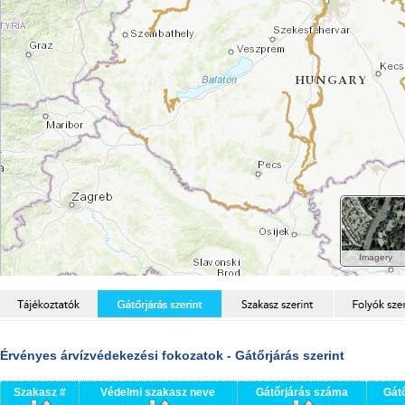
Érvényes árvízvédekezési fokozatok - Gátőrjárás szerint
Szakasz #
Védelmi szakasz neve
Gátőrjárás száma
Gát