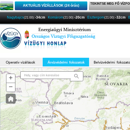
TEKINTSE MEG FŐ VÍZFO
AKTUÁLIS VÍZÁLLÁSOK (24 órás)
Nagybajcs
:
-34cm
Komárom
:
-20cm
Esztergom
:
-32cm
(21:00)
(21:00)
(21:00)