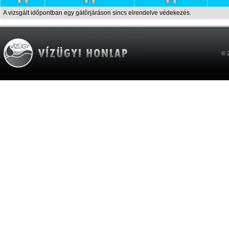
A vizsgált időpontban egy gátőrjáráson sincs elrendelve védekezés.
© 