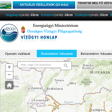
TEKINTSE MEG FŐ VÍZFO
AKTUÁLIS VÍZÁLLÁSOK (24 órás)
Nagybajcs
:
-33cm
Komárom
:
-16cm
Esztergom
:
-33cm
B
(14:00)
(14:00)
(14:00)