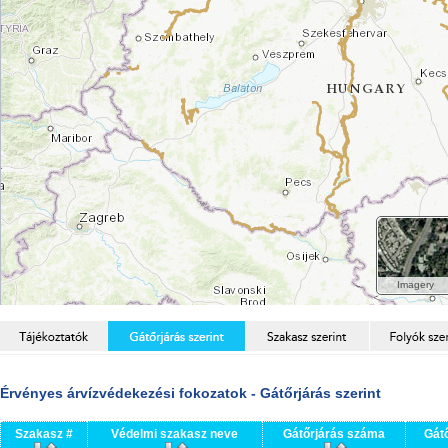
Érvényes árvízvédekezési fokozatok - Gátőrjárás szerint
Szakasz #
Védelmi szakasz neve
Gátőrjárás száma
Gát