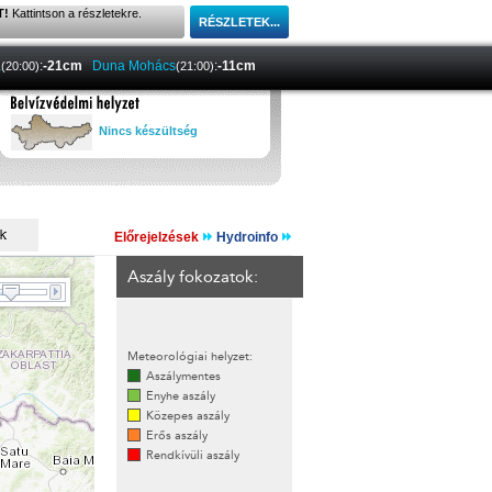
T!
Kattintson a részletekre.
a
:
-21cm
Duna Mohács
:
-11cm
(20:00)
(21:00)
Nincs készültség
Előrejelzések
Hydroinfo
Aszály fokozatok:
Meteorológiai helyzet:
Aszálymentes
Enyhe aszály
Közepes aszály
Erős aszály
Rendkívüli aszály