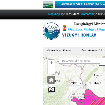
AKTUÁLIS VÍZÁLLÁSOK (24 órá
Nagybajcs
:
-34cm
Komárom
:
-
(21:00)
(21:00)