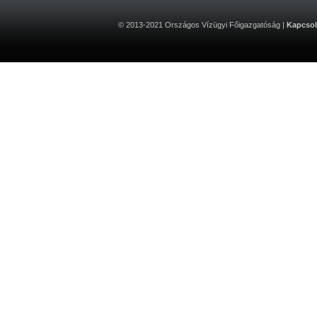
© 2013-2021 Országos Vízügyi Főigazgatóság |
Kapcsol