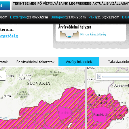
TEKINTSE MEG FŐ VÍZFOLYÁSAINK LEGFRISSEBB AKTUÁLIS VÍZÁLLÁSAI
s)
20cm
Esztergom
:
-32cm
Budapest
:
25cm
Paks
:
-129cm
Baj
(21:00)
(21:00)
(21:00)
Nincs készültség