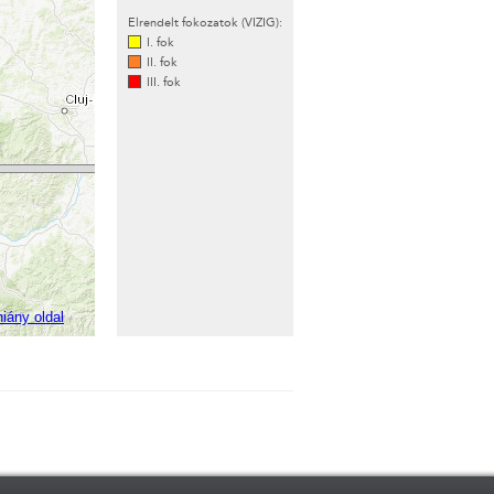
Elrendelt fokozatok (VIZIG):
I. fok
II. fok
III. fok