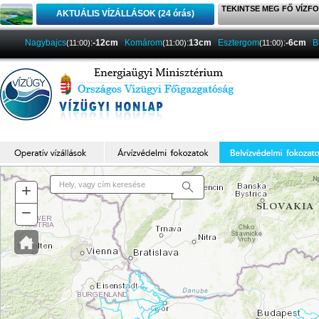
TEKINTSE MEG FŐ VÍZFO
AKTUÁLIS VÍZÁLLÁSOK (24 órás)
Nagybajcs
:
-12cm
Komárom
:
13cm
Esztergom
:
-6cm
B
(11:00)
(11:00)
(11:00)