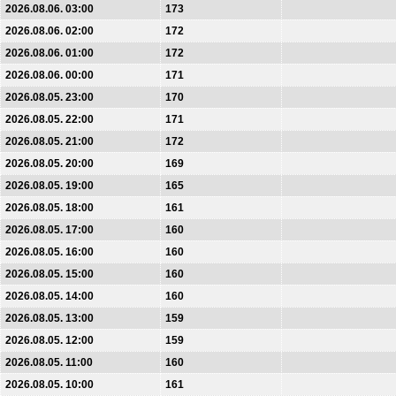
2026.08.06. 03:00
173
2026.08.06. 02:00
172
2026.08.06. 01:00
172
2026.08.06. 00:00
171
2026.08.05. 23:00
170
2026.08.05. 22:00
171
2026.08.05. 21:00
172
2026.08.05. 20:00
169
2026.08.05. 19:00
165
2026.08.05. 18:00
161
2026.08.05. 17:00
160
2026.08.05. 16:00
160
2026.08.05. 15:00
160
2026.08.05. 14:00
160
2026.08.05. 13:00
159
2026.08.05. 12:00
159
2026.08.05. 11:00
160
2026.08.05. 10:00
161