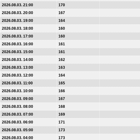
2026.08.03. 21:00
170
2026.08.03. 20:00
167
2026.08.03. 19:00
164
2026.08.03. 18:00
160
2026.08.03. 17:00
160
2026.08.03. 16:00
161
2026.08.03. 15:00
161
2026.08.03. 14:00
162
2026.08.03. 13:00
163
2026.08.03. 12:00
164
2026.08.03. 11:00
165
2026.08.03. 10:00
166
2026.08.03. 09:00
167
2026.08.03. 08:00
168
2026.08.03. 07:00
169
2026.08.03. 06:00
171
2026.08.03. 05:00
173
2026.08.03. 04:00
173