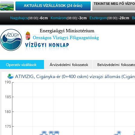
TEKINTSE MEG FŐ VÍZFO
AKTUÁLIS VÍZÁLLÁSOK (24 órás)
Nagybajcs
:
-6cm
Komárom
:
-3cm
Esztergom
:
-28cm
B
(08:00)
(08:00)
(08:00)