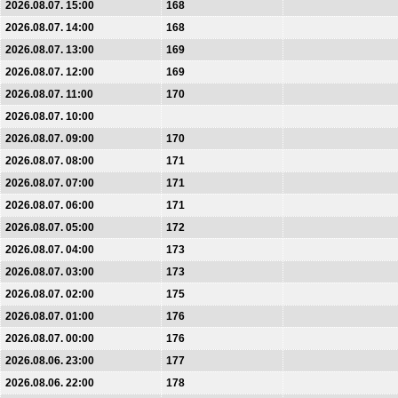
2026.08.07. 15:00
168
2026.08.07. 14:00
168
2026.08.07. 13:00
169
2026.08.07. 12:00
169
2026.08.07. 11:00
170
2026.08.07. 10:00
2026.08.07. 09:00
170
2026.08.07. 08:00
171
2026.08.07. 07:00
171
2026.08.07. 06:00
171
2026.08.07. 05:00
172
2026.08.07. 04:00
173
2026.08.07. 03:00
173
2026.08.07. 02:00
175
2026.08.07. 01:00
176
2026.08.07. 00:00
176
2026.08.06. 23:00
177
2026.08.06. 22:00
178