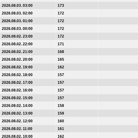
2026.08.03. 03:00
173
2026.08.03. 02:00
172
2026.08.03. 01:00
172
2026.08.03. 00:00
172
2026.08.02. 23:00
172
2026.08.02. 22:00
171
2026.08.02. 21:00
168
2026.08.02. 20:00
165
2026.08.02. 19:00
162
2026.08.02. 18:00
157
2026.08.02. 17:00
157
2026.08.02. 16:00
157
2026.08.02. 15:00
157
2026.08.02. 14:00
158
2026.08.02. 13:00
159
2026.08.02. 12:00
160
2026.08.02. 11:00
161
2026.08.02. 10:00
162