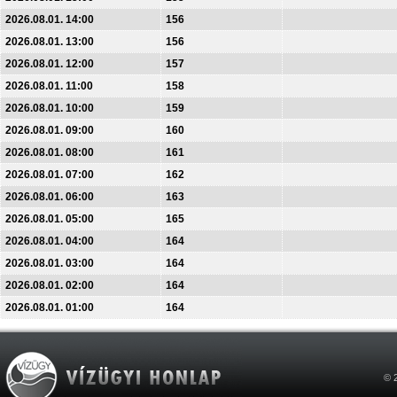
2026.08.01. 14:00
156
2026.08.01. 13:00
156
2026.08.01. 12:00
157
2026.08.01. 11:00
158
2026.08.01. 10:00
159
2026.08.01. 09:00
160
2026.08.01. 08:00
161
2026.08.01. 07:00
162
2026.08.01. 06:00
163
2026.08.01. 05:00
165
2026.08.01. 04:00
164
2026.08.01. 03:00
164
2026.08.01. 02:00
164
2026.08.01. 01:00
164
© 