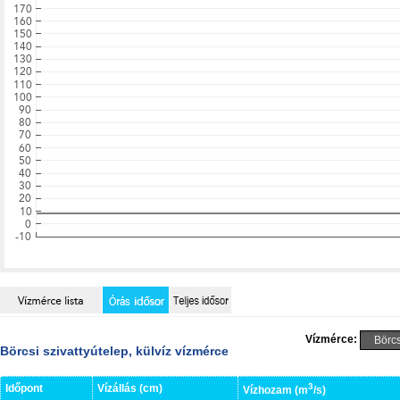
Vízmérce:
Börcsi szivattyútelep, külvíz vízmérce
3
Időpont
Vízállás (cm)
Vízhozam (m
/s)