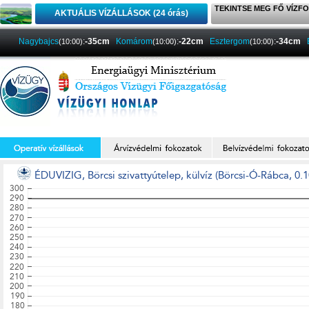
TEKINTSE MEG FŐ VÍZFO
AKTUÁLIS VÍZÁLLÁSOK (24 órás)
Nagybajcs
:
-35cm
Komárom
:
-22cm
Esztergom
:
-34cm
(10:00)
(10:00)
(10:00)