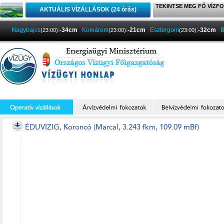
TEKINTSE MEG FŐ VÍZFO
AKTUÁLIS VÍZÁLLÁSOK (24 órás)
Nagybajcs
:
-34cm
Komárom
:
-21cm
Esztergom
:
-32cm
B
(23:00)
(23:00)
(23:00)