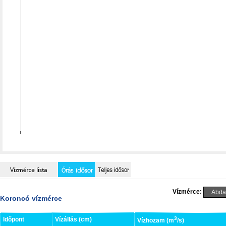
Vízmérce:
Koroncó vízmérce
3
Időpont
Vízállás (cm)
Vízhozam (m
/s)