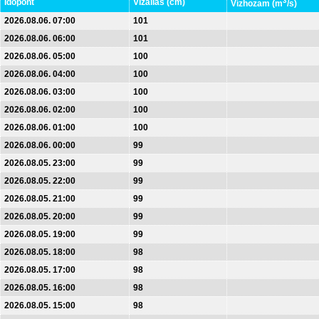
3
Időpont
Vízállás (cm)
Vízhozam (m
/s)
2026.08.06. 07:00
101
2026.08.06. 06:00
101
2026.08.06. 05:00
100
2026.08.06. 04:00
100
2026.08.06. 03:00
100
2026.08.06. 02:00
100
2026.08.06. 01:00
100
2026.08.06. 00:00
99
2026.08.05. 23:00
99
2026.08.05. 22:00
99
2026.08.05. 21:00
99
2026.08.05. 20:00
99
2026.08.05. 19:00
99
2026.08.05. 18:00
98
2026.08.05. 17:00
98
2026.08.05. 16:00
98
2026.08.05. 15:00
98