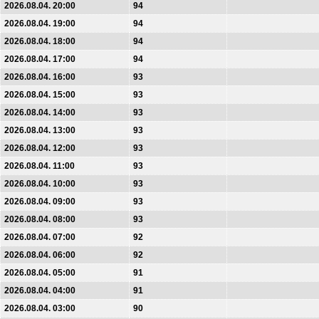
2026.08.04. 20:00
94
2026.08.04. 19:00
94
2026.08.04. 18:00
94
2026.08.04. 17:00
94
2026.08.04. 16:00
93
2026.08.04. 15:00
93
2026.08.04. 14:00
93
2026.08.04. 13:00
93
2026.08.04. 12:00
93
2026.08.04. 11:00
93
2026.08.04. 10:00
93
2026.08.04. 09:00
93
2026.08.04. 08:00
93
2026.08.04. 07:00
92
2026.08.04. 06:00
92
2026.08.04. 05:00
91
2026.08.04. 04:00
91
2026.08.04. 03:00
90