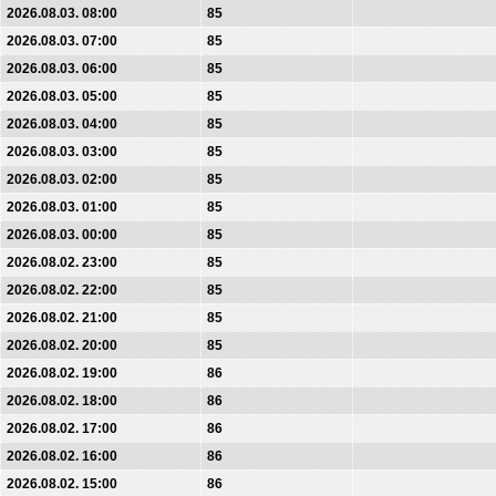
2026.08.03. 08:00
85
2026.08.03. 07:00
85
2026.08.03. 06:00
85
2026.08.03. 05:00
85
2026.08.03. 04:00
85
2026.08.03. 03:00
85
2026.08.03. 02:00
85
2026.08.03. 01:00
85
2026.08.03. 00:00
85
2026.08.02. 23:00
85
2026.08.02. 22:00
85
2026.08.02. 21:00
85
2026.08.02. 20:00
85
2026.08.02. 19:00
86
2026.08.02. 18:00
86
2026.08.02. 17:00
86
2026.08.02. 16:00
86
2026.08.02. 15:00
86