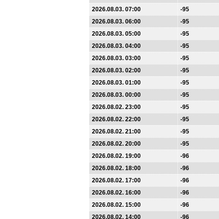
2026.08.03. 07:00
-95
2026.08.03. 06:00
-95
2026.08.03. 05:00
-95
2026.08.03. 04:00
-95
2026.08.03. 03:00
-95
2026.08.03. 02:00
-95
2026.08.03. 01:00
-95
2026.08.03. 00:00
-95
2026.08.02. 23:00
-95
2026.08.02. 22:00
-95
2026.08.02. 21:00
-95
2026.08.02. 20:00
-95
2026.08.02. 19:00
-96
2026.08.02. 18:00
-96
2026.08.02. 17:00
-96
2026.08.02. 16:00
-96
2026.08.02. 15:00
-96
2026.08.02. 14:00
-96