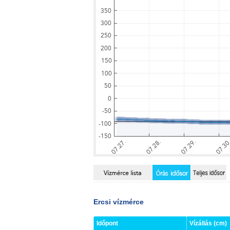
Ercsi vízmérce
Időpont
Vízállás (cm)