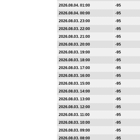
2026.08.04. 01:00
-95
2026.08.04. 00:00
-95
2026.08.03. 23:00
-95
2026.08.03. 22:00
-95
2026.08.03. 21:00
-95
2026.08.03. 20:00
-95
2026.08.03. 19:00
-95
2026.08.03. 18:00
-95
2026.08.03. 17:00
-95
2026.08.03. 16:00
-95
2026.08.03. 15:00
-95
2026.08.03. 14:00
-95
2026.08.03. 13:00
-95
2026.08.03. 12:00
-95
2026.08.03. 11:00
-95
2026.08.03. 10:00
-95
2026.08.03. 09:00
-95
2026.08.03. 08:00
-95