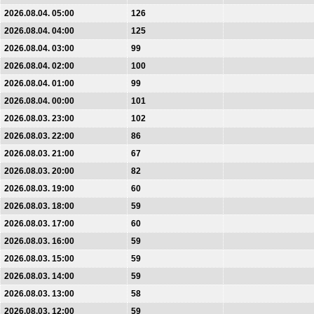
2026.08.04. 05:00
126
2026.08.04. 04:00
125
2026.08.04. 03:00
99
2026.08.04. 02:00
100
2026.08.04. 01:00
99
2026.08.04. 00:00
101
2026.08.03. 23:00
102
2026.08.03. 22:00
86
2026.08.03. 21:00
67
2026.08.03. 20:00
82
2026.08.03. 19:00
60
2026.08.03. 18:00
59
2026.08.03. 17:00
60
2026.08.03. 16:00
59
2026.08.03. 15:00
59
2026.08.03. 14:00
59
2026.08.03. 13:00
58
2026.08.03. 12:00
59