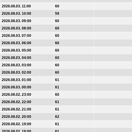
2026.08.03. 11:00
60
2026.08.03. 10:00
59
2026.08.03. 09:00
60
2026.08.03. 08:00
60
2026.08.03. 07:00
60
2026.08.03. 06:00
60
2026.08.03. 05:00
60
2026.08.03. 04:00
60
2026.08.03. 03:00
60
2026.08.03. 02:00
60
2026.08.03. 01:00
61
2026.08.03. 00:00
61
2026.08.02. 23:00
60
2026.08.02. 22:00
61
2026.08.02. 21:00
61
2026.08.02. 20:00
62
2026.08.02. 19:00
61
2026.08.02. 18:00
61