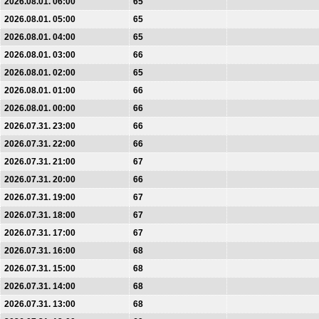
2026.08.01. 06:00
65
2026.08.01. 05:00
65
2026.08.01. 04:00
65
2026.08.01. 03:00
66
2026.08.01. 02:00
65
2026.08.01. 01:00
66
2026.08.01. 00:00
66
2026.07.31. 23:00
66
2026.07.31. 22:00
66
2026.07.31. 21:00
67
2026.07.31. 20:00
66
2026.07.31. 19:00
67
2026.07.31. 18:00
67
2026.07.31. 17:00
67
2026.07.31. 16:00
68
2026.07.31. 15:00
68
2026.07.31. 14:00
68
2026.07.31. 13:00
68