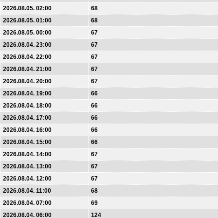
2026.08.05. 02:00
68
2026.08.05. 01:00
68
2026.08.05. 00:00
67
2026.08.04. 23:00
67
2026.08.04. 22:00
67
2026.08.04. 21:00
67
2026.08.04. 20:00
67
2026.08.04. 19:00
66
2026.08.04. 18:00
66
2026.08.04. 17:00
66
2026.08.04. 16:00
66
2026.08.04. 15:00
66
2026.08.04. 14:00
67
2026.08.04. 13:00
67
2026.08.04. 12:00
67
2026.08.04. 11:00
68
2026.08.04. 07:00
69
2026.08.04. 06:00
124