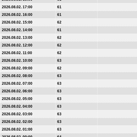
2026.08.02. 17:00
61
2026.08.02. 16:00
61
2026.08.02. 15:00
62
2026.08.02. 14:00
61
2026.08.02. 13:00
62
2026.08.02. 12:00
62
2026.08.02. 11:00
62
2026.08.02. 10:00
63
2026.08.02. 09:00
62
2026.08.02. 08:00
63
2026.08.02. 07:00
63
2026.08.02. 06:00
63
2026.08.02. 05:00
63
2026.08.02. 04:00
63
2026.08.02. 03:00
63
2026.08.02. 02:00
63
2026.08.02. 01:00
63